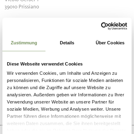
39010
Prissiano
info@tisensprissian.com
www.tisensprissian.com
T
+39 0473 920822
Zustimmung
Details
Über Cookies
Periodo consigliato
tutto l'anno
Diese Webseite verwendet Cookies
Wir verwenden Cookies, um Inhalte und Anzeigen zu
personalisieren, Funktionen für soziale Medien anbieten
zu können und die Zugriffe auf unsere Website zu
analysieren. Außerdem geben wir Informationen zu Ihrer
IL CONTENUTO VI È STATO UTILE?
SÌ
NO
Verwendung unserer Website an unsere Partner für
soziale Medien, Werbung und Analysen weiter. Unsere
Partner führen diese Informationen möglicherweise mit
weiteren Daten zusammen, die Sie ihnen bereitgestellt
haben oder die sie im Rahmen Ihrer Nutzung der Dienste