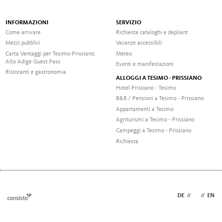
INFORMAZIONI
SERVIZIO
Come arrivare
Richiesta cataloghi e depliant
Mezzi pubblici
Vacanze accessibili
Carta Vantaggi per Tesimo-Prissiano:
Meteo
Alto Adige Guest Pass
Eventi e manifestazioni
Ristoranti e gastronomia
ALLOGGI A TESIMO - PRISSIANO
Hotel Prissiano - Tesimo
B&B / Pensioni a Tesimo - Prissiano
Appartamenti a Tesimo
Agriturismi a Tesimo - Prissiano
Campeggi a Tesimo - Prissiano
Richiesta
DE
//
IT
//
EN