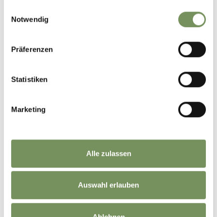
gesammelt haben.
Einwilligungsauswahl
Notwendig
+
−
Präferenzen
Statistiken
Marketing
Alle zulassen
Auswahl erlauben
Ablehnen