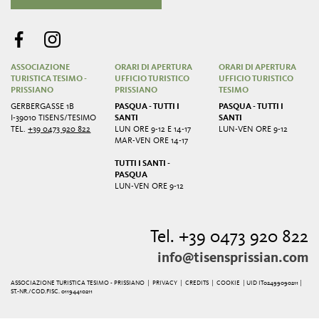
ASSOCIAZIONE
ORARI DI APERTURA
ORARI DI APERTURA
TURISTICA TESIMO -
UFFICIO TURISTICO
UFFICIO TURISTICO
PRISSIANO
PRISSIANO
TESIMO
GERBERGASSE 1B
PASQUA - TUTTI I
PASQUA - TUTTI I
I-39010 TISENS/TESIMO
SANTI
SANTI
TEL.
+39 0473 920 822
LUN ORE 9-12 E 14-17
LUN-VEN ORE 9-12
MAR-VEN ORE 14-17
TUTTI I SANTI -
PASQUA
LUN-VEN ORE 9-12
Tel. +39 0473 920 822
info@tisensprissian.com
ASSOCIAZIONE TURISTICA TESIMO - PRISSIANO |
PRIVACY
|
CREDITS
|
COOKIE
| UID IT02499090211 |
ST.-NR./COD.FISC. 01194410211