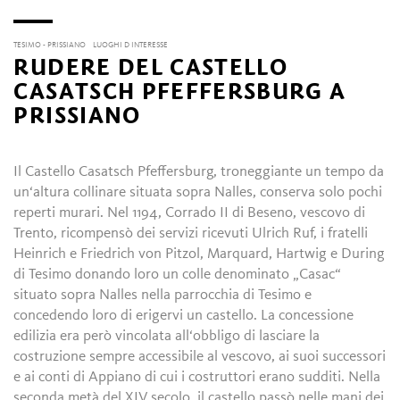
TESIMO - PRISSIANO
LUOGHI D INTERESSE
RUDERE DEL CASTELLO
CASATSCH PFEFFERSBURG A
PRISSIANO
Il Castello Casatsch Pfeffersburg, troneggiante un tempo da
un‘altura collinare situata sopra Nalles, conserva solo pochi
reperti murari. Nel 1194, Corrado II di Beseno, vescovo di
Trento, ricompensò dei servizi ricevuti Ulrich Ruf, i fratelli
Heinrich e Friedrich von Pitzol, Marquard, Hartwig e During
di Tesimo donando loro un colle denominato „Casac“
situato sopra Nalles nella parrocchia di Tesimo e
concedendo loro di erigervi un castello. La concessione
edilizia era però vincolata all‘obbligo di lasciare la
costruzione sempre accessibile al vescovo, ai suoi successori
e ai conti di Appiano di cui i costruttori erano sudditi. Nella
seconda metà del XIV secolo, il castello passò nelle mani dei