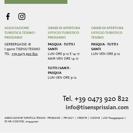
ASSOCIAZIONE
ORARI DI APERTURA
ORARI DI APERTURA
TURISTICA TESIMO -
UFFICIO TURISTICO
UFFICIO TURISTICO
PRISSIANO
PRISSIANO
TESIMO
GERBERGASSE 1B
PASQUA - TUTTI I
PASQUA - TUTTI I
I-39010 TISENS/TESIMO
SANTI
SANTI
TEL.
+39 0473 920 822
LUN ORE 9-12 E 14-17
LUN-VEN ORE 9-12
MAR-VEN ORE 14-17
TUTTI I SANTI -
PASQUA
LUN-VEN ORE 9-12
Tel. +39 0473 920 822
info@tisensprissian.com
ASSOCIAZIONE TURISTICA TESIMO - PRISSIANO |
PRIVACY
|
CREDITS
|
COOKIE
| UID IT02499090211 |
ST.-NR./COD.FISC. 01194410211