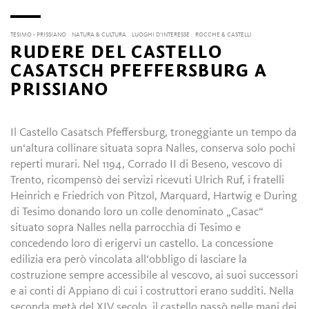
TESIMO - PRISSIANO
NATURA & CULTURA
LUOGHI D’INTERESSE
ROCCHE & CASTELLI
RUDERE DEL CASTELLO
CASATSCH PFEFFERSBURG A
PRISSIANO
Il Castello Casatsch Pfeffersburg, troneggiante un tempo da
un‘altura collinare situata sopra Nalles, conserva solo pochi
reperti murari. Nel 1194, Corrado II di Beseno, vescovo di
Trento, ricompensò dei servizi ricevuti Ulrich Ruf, i fratelli
Heinrich e Friedrich von Pitzol, Marquard, Hartwig e During
di Tesimo donando loro un colle denominato „Casac“
situato sopra Nalles nella parrocchia di Tesimo e
concedendo loro di erigervi un castello. La concessione
edilizia era però vincolata all‘obbligo di lasciare la
costruzione sempre accessibile al vescovo, ai suoi successori
e ai conti di Appiano di cui i costruttori erano sudditi. Nella
seconda metà del XIV secolo, il castello passò nelle mani dei