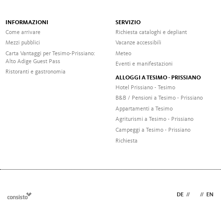
INFORMAZIONI
SERVIZIO
Come arrivare
Richiesta cataloghi e depliant
Mezzi pubblici
Vacanze accessibili
Carta Vantaggi per Tesimo-Prissiano:
Meteo
Alto Adige Guest Pass
Eventi e manifestazioni
Ristoranti e gastronomia
ALLOGGI A TESIMO - PRISSIANO
Hotel Prissiano - Tesimo
B&B / Pensioni a Tesimo - Prissiano
Appartamenti a Tesimo
Agriturismi a Tesimo - Prissiano
Campeggi a Tesimo - Prissiano
Richiesta
DE
//
IT
//
EN