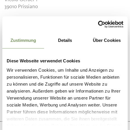
39010
Prissiano
info@tisensprissian.com
www.tisensprissian.com
T
+39 0473 920822
Zustimmung
Details
Über Cookies
Periodo consigliato
tutto l'anno
Diese Webseite verwendet Cookies
Wir verwenden Cookies, um Inhalte und Anzeigen zu
personalisieren, Funktionen für soziale Medien anbieten
zu können und die Zugriffe auf unsere Website zu
analysieren. Außerdem geben wir Informationen zu Ihrer
IL CONTENUTO VI È STATO UTILE?
SÌ
NO
Verwendung unserer Website an unsere Partner für
soziale Medien, Werbung und Analysen weiter. Unsere
Partner führen diese Informationen möglicherweise mit
weiteren Daten zusammen, die Sie ihnen bereitgestellt
haben oder die sie im Rahmen Ihrer Nutzung der Dienste