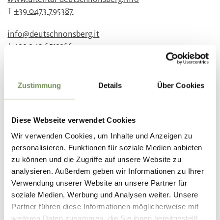
T
+39 0473 795387
info@deutschnonsberg.it
T
+39 340 6513366
Iscrizione richiesta
Si
Zustimmung
Details
Über Cookies
entro le 17:00 del giorno prima Tel. +39 340 6513366
Organizzatore
Diese Webseite verwendet Cookies
Gemeinde U.lb.Frau im Walde - St. Felix
Wir verwenden Cookies, um Inhalte und Anzeigen zu
personalisieren, Funktionen für soziale Medien anbieten
zu können und die Zugriffe auf unsere Website zu
analysieren. Außerdem geben wir Informationen zu Ihrer
Verwendung unserer Website an unsere Partner für
soziale Medien, Werbung und Analysen weiter. Unsere
Partner führen diese Informationen möglicherweise mit
weiteren Daten zusammen, die Sie ihnen bereitgestellt