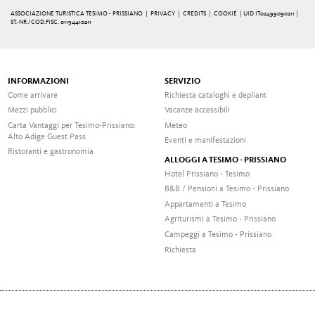
ASSOCIAZIONE TURISTICA TESIMO - PRISSIANO |
PRIVACY
|
CREDITS
|
COOKIE
| UID IT02499090211 |
ST.-NR./COD.FISC. 01194410211
INFORMAZIONI
SERVIZIO
Come arrivare
Richiesta cataloghi e depliant
Mezzi pubblici
Vacanze accessibili
Carta Vantaggi per Tesimo-Prissiano:
Meteo
Alto Adige Guest Pass
Eventi e manifestazioni
Ristoranti e gastronomia
ALLOGGI A TESIMO - PRISSIANO
Hotel Prissiano - Tesimo
B&B / Pensioni a Tesimo - Prissiano
Appartamenti a Tesimo
Agriturismi a Tesimo - Prissiano
Campeggi a Tesimo - Prissiano
Richiesta