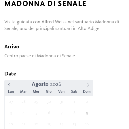
MADONNA DI SENALE
Visita guidata con Alfred Weiss nel santuario Madonna di
Senale, uno dei principali santuari in Alto Adige
Arrivo
Centro paese di Madonna di Senale
Date
Agosto
Lun
Mar
Mer
Gio
Ven
Sab
Dom
27
28
29
30
31
1
2
3
4
5
6
7
8
9
10
11
12
13
14
15
16