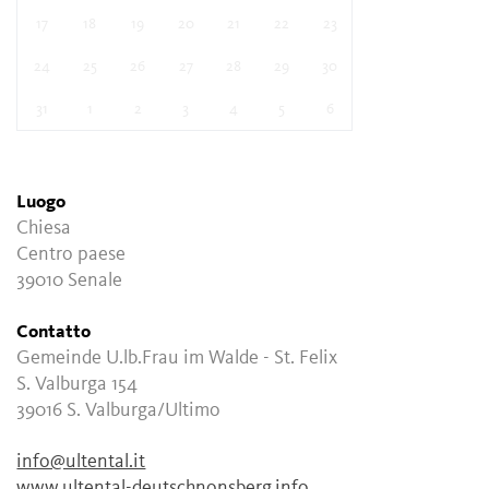
17
18
19
20
21
22
23
24
25
26
27
28
29
30
31
1
2
3
4
5
6
Luogo
Chiesa
Centro paese
39010 Senale
Contatto
Gemeinde U.lb.Frau im Walde - St. Felix
S. Valburga 154
39016 S. Valburga/Ultimo
info@ultental.it
www.ultental-deutschnonsberg.info