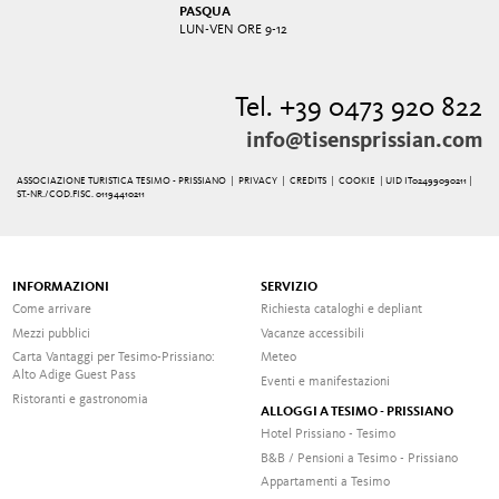
PASQUA
LUN-VEN ORE 9-12
Tel. +39 0473 920 822
info@tisensprissian.com
ASSOCIAZIONE TURISTICA TESIMO - PRISSIANO |
PRIVACY
|
CREDITS
|
COOKIE
| UID IT02499090211 |
ST.-NR./COD.FISC. 01194410211
INFORMAZIONI
SERVIZIO
Come arrivare
Richiesta cataloghi e depliant
Mezzi pubblici
Vacanze accessibili
Carta Vantaggi per Tesimo-Prissiano:
Meteo
Alto Adige Guest Pass
Eventi e manifestazioni
Ristoranti e gastronomia
ALLOGGI A TESIMO - PRISSIANO
Hotel Prissiano - Tesimo
B&B / Pensioni a Tesimo - Prissiano
Appartamenti a Tesimo