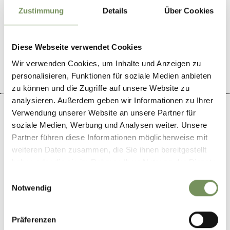
Zustimmung
Details
Über Cookies
IL CONTENUTO VI È STATO UTILE?
SÌ
NO
Diese Webseite verwendet Cookies
Wir verwenden Cookies, um Inhalte und Anzeigen zu
personalisieren, Funktionen für soziale Medien anbieten
zu können und die Zugriffe auf unsere Website zu
analysieren. Außerdem geben wir Informationen zu Ihrer
Verwendung unserer Website an unsere Partner für
soziale Medien, Werbung und Analysen weiter. Unsere
Partner führen diese Informationen möglicherweise mit
+
weiteren Daten zusammen, die Sie ihnen bereitgestellt
−
haben oder die sie im Rahmen Ihrer Nutzung der Dienste
gesammelt haben.
Einwilligungsauswahl
Notwendig
Präferenzen