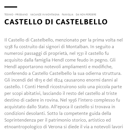
TESIMO - PRISSIANO
VACANZE IN MONTAGNA
FAMIGLIA
DA NON PERDERE
CASTELLO DI CASTELBELLO
Il Castello di Castelbello, menzionato per la prima volta nel
1238 fu costruito dai signori di Montalban. In seguito a
numerosi passaggi di proprietà, nel 1531 il castello fu
acquisito dalla famiglia Hendl come feudo in pegno. Gli
Hendl apportarono notevoli ampliamenti e modifiche,
conferendo a Castello Castelbello la sua odierna struttura.
Gli incendi del 1813 e del 1824 causarono enormi danni al
castello. I Conti Hendl ricostruirono solo una piccola parte
per scopi abitativi, lasciando il resto del castello al triste
destino di cadere in rovina. Nel 1956 l’intero complesso fu
acquistato dallo Stato. All’epoca il castello si trovava in
condizioni desolanti. Sotto la competente guida della
Soprintendenza per il patrimonio storico, artistico ed
etnoantropologico di Verona si diede il via a notevoli lavori