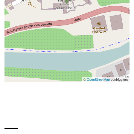
©
OpenStreetMap
contributors