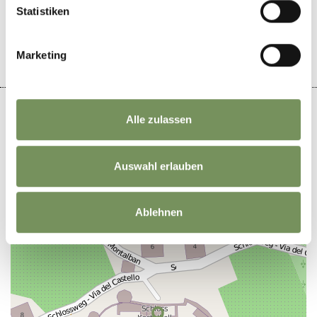
Statistiken
IL CONTENUTO VI È STATO UTILE?
SÌ
NO
Marketing
Alle zulassen
+
Auswahl erlauben
−
Ablehnen