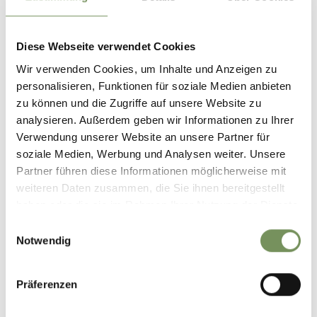
lun
mar
mer
gio
ven
sab
dom
10:00 - 10:50
Diese Webseite verwendet Cookies
11:00 - 11:50
Wir verwenden Cookies, um Inhalte und Anzeigen zu
14:00 - 14:50
personalisieren, Funktionen für soziale Medien anbieten
15:00 - 15:50
zu können und die Zugriffe auf unsere Website zu
analysieren. Außerdem geben wir Informationen zu Ihrer
Verwendung unserer Website an unsere Partner für
Contatto
soziale Medien, Werbung und Analysen weiter. Unsere
Castel Castelbello
Partner führen diese Informationen möglicherweise mit
Via Castello 1
weiteren Daten zusammen, die Sie ihnen bereitgestellt
39020
Castelbello
haben oder die sie im Rahmen Ihrer Nutzung der Dienste
gesammelt haben.
info@schloss-kastelbell.com
Einwilligungsauswahl
Notwendig
www.schloss-kastelbell.com
Präferenzen