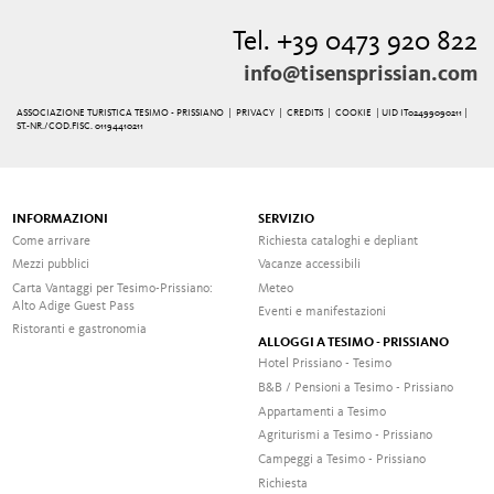
Tel. +39 0473 920 822
info@tisensprissian.com
ASSOCIAZIONE TURISTICA TESIMO - PRISSIANO |
PRIVACY
|
CREDITS
|
COOKIE
| UID IT02499090211 |
ST.-NR./COD.FISC. 01194410211
INFORMAZIONI
SERVIZIO
Come arrivare
Richiesta cataloghi e depliant
Mezzi pubblici
Vacanze accessibili
Carta Vantaggi per Tesimo-Prissiano:
Meteo
Alto Adige Guest Pass
Eventi e manifestazioni
Ristoranti e gastronomia
ALLOGGI A TESIMO - PRISSIANO
Hotel Prissiano - Tesimo
B&B / Pensioni a Tesimo - Prissiano
Appartamenti a Tesimo
Agriturismi a Tesimo - Prissiano
Campeggi a Tesimo - Prissiano
Richiesta