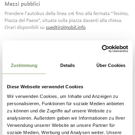
Mezzi pubblici
Prendere l’autobus della linea 216 fino alla fermata “Tesimo,
Piazza del Paese”, situata sulla piazza davanti alla chiesa.
Orari disponibili su
suedtirolmobil.info
Informazioni
Stato
aperto
Durata
1:48 h
Zustimmung
Details
Über Cookies
Lunghezza
6,2 km
Difficoltà
facile
Dislivello salita
218 hm
Diese Webseite verwendet Cookies
Dislivello discesa
218 hm
Wir verwenden Cookies, um Inhalte und Anzeigen zu
Punto più alto
751 m
personalisieren, Funktionen für soziale Medien anbieten
zu können und die Zugriffe auf unsere Website zu
analysieren. Außerdem geben wir Informationen zu Ihrer
SCARICA DATI GPX
Verwendung unserer Website an unsere Partner für
soziale Medien, Werbung und Analysen weiter. Unsere