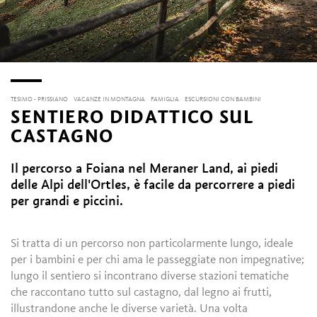
TESIMO - PRISSIANO
VACANZE IN MONTAGNA
FAMIGLIA
ESCURSIONI CON BAMBINI
SENTIERO DIDATTICO SUL
CASTAGNO
Il percorso a Foiana nel Meraner Land, ai piedi
delle Alpi dell'Ortles, è facile da percorrere a piedi
per grandi e piccini.
Si tratta di un percorso non particolarmente lungo, ideale
per i bambini e per chi ama le passeggiate non impegnative;
lungo il sentiero si incontrano diverse stazioni tematiche
che raccontano tutto sul castagno, dal legno ai frutti,
illustrandone anche le diverse varietà. Una volta