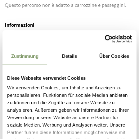
Questo percorso non è adatto a carrozzine e passeggini.
Informazioni
Stato
aperto
Durata
0:49 h
Lunghezza
2,7 km
Difficoltà
facile
Zustimmung
Details
Über Cookies
Dislivello salita
131 hm
Dislivello discesa
131 hm
Punto più alto
817 m
Diese Webseite verwendet Cookies
Wir verwenden Cookies, um Inhalte und Anzeigen zu
personalisieren, Funktionen für soziale Medien anbieten
zu können und die Zugriffe auf unsere Website zu
SCARICA DATI GPX
analysieren. Außerdem geben wir Informationen zu Ihrer
Verwendung unserer Website an unsere Partner für
Tourismusverein Lana und
soziale Medien, Werbung und Analysen weiter. Unsere
Umgebung
Partner führen diese Informationen möglicherweise mit
Andreas Hoferstr. 9/1