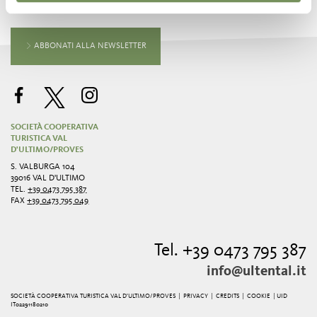
inbox
ABBONATI ALLA NEWSLETTER
SOCIETÀ COOPERATIVA
TURISTICA VAL
D'ULTIMO/PROVES
S. VALBURGA 104
39016 VAL D'ULTIMO
TEL.
+39 0473 795 387
FAX
+39 0473 795 049
Tel. +39 0473 795 387
info@ultental.it
SOCIETÀ COOPERATIVA TURISTICA VAL D'ULTIMO/PROVES |
PRIVACY
|
CREDITS
|
COOKIE
| UID
IT02291180210