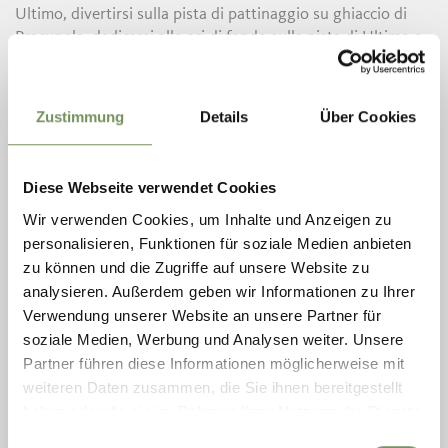
Ultimo, divertirsi sulla pista di pattinaggio su ghiaccio di
Pracupola, dedicarsi allo sci di fondo sulla pista di Ultimo e
molto altro.
Ma non finisce qui: con l'UltentalCard si viaggia anche
Zustimmung
Details
Über Cookies
gratis in tutto l’Alto Adige! La card permette infatti di
utilizzare gratuitamente tutti i mezzi di trasporto pubblico
della provincia.
Diese Webseite verwendet Cookies
Wir verwenden Cookies, um Inhalte und Anzeigen zu
L'UltentalCard – inclusa nel prezzo della camera – vi viene
personalisieren, Funktionen für soziale Medien anbieten
consegnata il giorno di arrivo ed è valida per tutta la durata
del soggiorno.
zu können und die Zugriffe auf unsere Website zu
analysieren. Außerdem geben wir Informationen zu Ihrer
Un biglietto – tanti servizi*: i vantaggi
Verwendung unserer Website an unsere Partner für
dell'UltentalCard
soziale Medien, Werbung und Analysen weiter. Unsere
-utilizzo gratuito dei mezzi di trasporto pubblico in
Partner führen diese Informationen möglicherweise mit
tutto l’Alto Adige
weiteren Daten zusammen, die Sie ihnen bereitgestellt
-1 andata e ritorno al giorno con la cabinovia Schwemmalm
haben oder die sie im Rahmen Ihrer Nutzung der Dienste
-1 andata e ritorno al giorno con la seggiovia Breiteben
gesammelt haben.
Einwilligungsauswahl