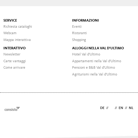
SERVICE
INFORMAZIONI
Richiesta cataloghi
Eventi
Webcam
Ristoranti
Mappa interattiva
Shopping
INTERATTIVO
ALLOGGI NELLA VAL D'ULTIMO
Newsletter
Hotel Val d'Ultimo
Carte vantaggi
Appartamenti nella Val d'Ultimo
Come arrivare
Pensioni e B&B Val d'Ultimo
Agriturismi nella Val d'Ultimo
DE
//
IT
//
EN
//
NL