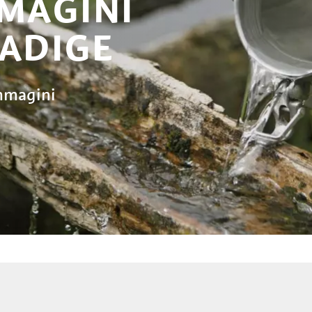
MMAGINI
 ADIGE
immagini