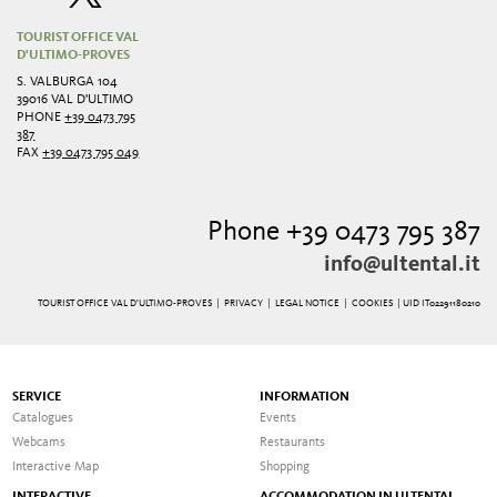
TOURIST OFFICE VAL
D'ULTIMO-PROVES
S. VALBURGA 104
39016 VAL D'ULTIMO
PHONE
+39 0473 795
387
FAX
+39 0473 795 049
Phone +39 0473 795 387
info@ultental.it
TOURIST OFFICE VAL D'ULTIMO-PROVES |
PRIVACY
|
LEGAL NOTICE
|
COOKIES
| UID IT02291180210
SERVICE
INFORMATION
Catalogues
Events
Webcams
Restaurants
Interactive Map
Shopping
INTERACTIVE
ACCOMMODATION IN ULTENTAL