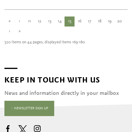
«
‹
11
12
13
14
15
16
17
18
19
20
›
»
520 items on 44 pages, displayed items 169-180
KEEP IN TOUCH WITH US
News and information directly in your mailbox
NEWSLETTER SIGN UP