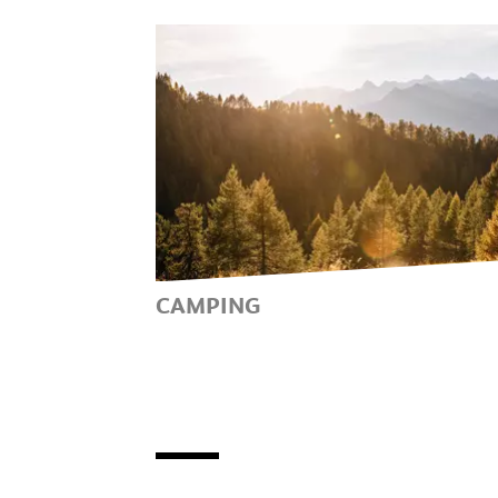
HOLIDAY APARTMENTS IN
PASSEIERTAL VALLEY –
MAXIMUM COMFORT AT LOW
PRICES
CAMPING
CLOSE TO NATURE, BUT WITH
ALL CREATURE COMFORTS:
CAMPSITES IN PASSEIERTAL
VALLEY