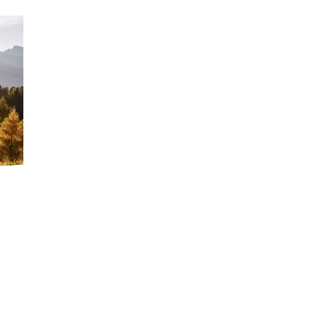
GUESTHOUSES IN PASSEIERTAL
C
VALLEY: HOLIDAYS IN A
A
FAMILY-RUN BUSINESS
V