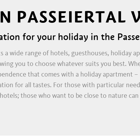
IN PASSEIERTAL 
ion for your holiday in the Passei
sts a wide range of hotels, guesthouses, holiday 
wing you to choose whatever suits you best. Whe
ependence that comes with a holiday apartment – h
ion for all tastes. For those with particular needs
e hotels; those who want to be close to nature can
day on a farm. Whatever your taste, these pages wi
lso filter the list according to personal criteria