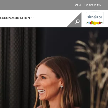
DE
//
IT
//
EN
//
NL
/ACCOMMODATION