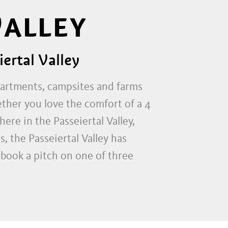
VALLEY
ertal Valley
apartments, campsites and farms
ther you love the comfort of a 4
ere in the Passeiertal Valley,
, the Passeiertal Valley has
 book a pitch on one of three
ll give you an overview of the
 and send an enquiry to the