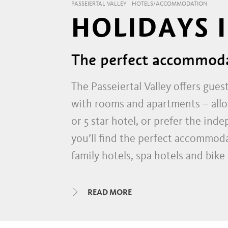
PASSEIERTAL VALLEY
HOTELS/ACCOMMODATION
HOLIDAYS 
The perfect accommodat
The Passeiertal Valley offers gue
with rooms and apartments – allo
or 5 star hotel, or prefer the ind
you’ll find the perfect accommodat
family hotels, spa hotels and bik
campsites, or enjoy a family holi
available accommodation. You can a
READ MORE
accommodation of your choice.