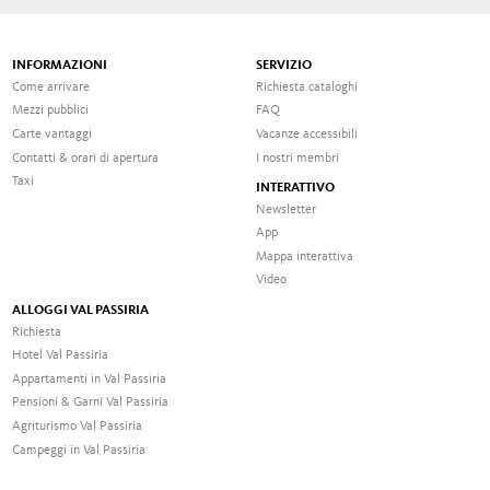
INFORMAZIONI
SERVIZIO
Come arrivare
Richiesta cataloghi
Mezzi pubblici
FAQ
Carte vantaggi
Vacanze accessibili
Contatti & orari di apertura
I nostri membri
Taxi
INTERATTIVO
Newsletter
App
Mappa interattiva
Video
ALLOGGI VAL PASSIRIA
Richiesta
Hotel Val Passiria
Appartamenti in Val Passiria
Pensioni & Garni Val Passiria
Agriturismo Val Passiria
Campeggi in Val Passiria