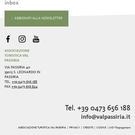
inbox
ABBONATI ALLA NEWSLETTER
ASSOCIAZIONE
TURISTICA VAL
PASSIRIA
VIA PASSIRIA 40
39015 S. LEONARDO IN
PASSIRIA
TEL.
+39 0473 656 188
FAX
+39 0473 656 624
Tel. +39 0473 656 188
info@valpassiria.it
ASSOCIAZIONE TURISTICA VAL PASSIRIA |
PRIVACY
|
CREDITS
|
COOKIE
| UID IT02519970210