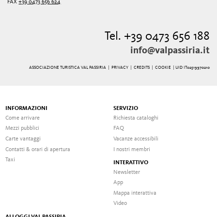
FAX
+39 0473 656 624
Tel. +39 0473 656 188
info@valpassiria.it
ASSOCIAZIONE TURISTICA VAL PASSIRIA |
PRIVACY
|
CREDITS
|
COOKIE
| UID IT02519970210
INFORMAZIONI
SERVIZIO
Come arrivare
Richiesta cataloghi
Mezzi pubblici
FAQ
Carte vantaggi
Vacanze accessibili
Contatti & orari di apertura
I nostri membri
Taxi
INTERATTIVO
Newsletter
App
Mappa interattiva
Video
ALLOGGI VAL PASSIRIA