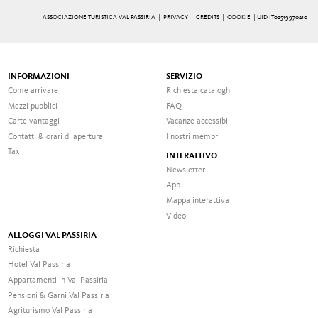
ASSOCIAZIONE TURISTICA VAL PASSIRIA |
PRIVACY
|
CREDITS
|
COOKIE
| UID IT02519970210
INFORMAZIONI
SERVIZIO
Come arrivare
Richiesta cataloghi
Mezzi pubblici
FAQ
Carte vantaggi
Vacanze accessibili
Contatti & orari di apertura
I nostri membri
Taxi
INTERATTIVO
Newsletter
App
Mappa interattiva
Video
ALLOGGI VAL PASSIRIA
Richiesta
Hotel Val Passiria
Appartamenti in Val Passiria
Pensioni & Garni Val Passiria
Agriturismo Val Passiria