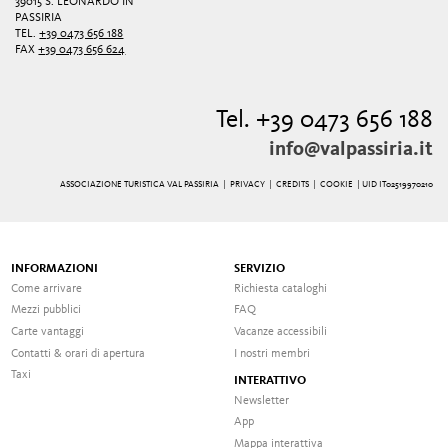
39015 S. LEONARDO IN
PASSIRIA
TEL.
+39 0473 656 188
FAX
+39 0473 656 624
Tel. +39 0473 656 188
info@valpassiria.it
ASSOCIAZIONE TURISTICA VAL PASSIRIA |
PRIVACY
|
CREDITS
|
COOKIE
| UID IT02519970210
INFORMAZIONI
SERVIZIO
Come arrivare
Richiesta cataloghi
Mezzi pubblici
FAQ
Carte vantaggi
Vacanze accessibili
Contatti & orari di apertura
I nostri membri
Taxi
INTERATTIVO
Newsletter
App
Mappa interattiva