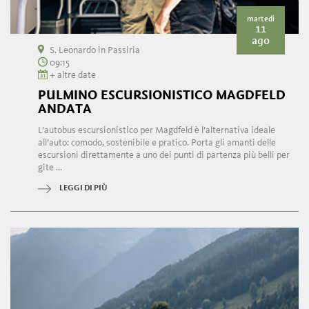
martedì
11
ago
S. Leonardo in Passiria
09:15
+ altre date
PULMINO ESCURSIONISTICO MAGDFELD
ANDATA
L’autobus escursionistico per Magdfeld è l’alternativa ideale
all’auto: comodo, sostenibile e pratico. Porta gli amanti delle
escursioni direttamente a uno dei punti di partenza più belli per
gite ...
LEGGI DI PIÙ