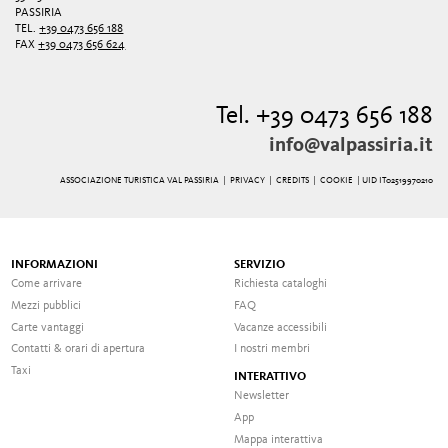
PASSIRIA
TEL.
+39 0473 656 188
FAX
+39 0473 656 624
Tel. +39 0473 656 188
info@valpassiria.it
ASSOCIAZIONE TURISTICA VAL PASSIRIA |
PRIVACY
|
CREDITS
|
COOKIE
| UID IT02519970210
INFORMAZIONI
SERVIZIO
Come arrivare
Richiesta cataloghi
Mezzi pubblici
FAQ
Carte vantaggi
Vacanze accessibili
Contatti & orari di apertura
I nostri membri
Taxi
INTERATTIVO
Newsletter
App
Mappa interattiva