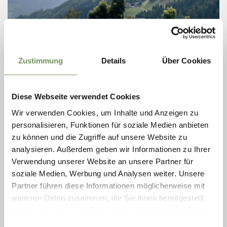
Zustimmung
Details
Über Cookies
martedì
11
Diese Webseite verwendet Cookies
ago
S. Leonardo in Passiria
Wir verwenden Cookies, um Inhalte und Anzeigen zu
17:00
personalisieren, Funktionen für soziale Medien anbieten
+ altre date
zu können und die Zugriffe auf unsere Website zu
PULMINO ESCURSIONISTICO MAGDFELD
analysieren. Außerdem geben wir Informationen zu Ihrer
RITORNO
Verwendung unserer Website an unsere Partner für
L’autobus escursionistico per Magdfeld è l’alternativa ideale
soziale Medien, Werbung und Analysen weiter. Unsere
all’auto: comodo, sostenibile e pratico. Porta gli amanti delle
Partner führen diese Informationen möglicherweise mit
escursioni direttamente a uno dei punti di partenza più belli per
gite ...
weiteren Daten zusammen, die Sie ihnen bereitgestellt
haben oder die sie im Rahmen Ihrer Nutzung der Dienste
LEGGI DI PIÙ
gesammelt haben.
Einwilligungsauswahl