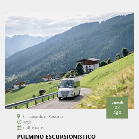
venerdì
07
ago
S. Leonardo in Passiria
16:30
+ altre date
PULMINO ESCURSIONISTICO