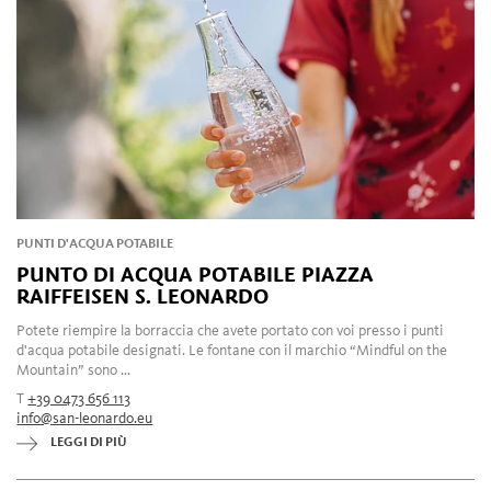
PUNTI D'ACQUA POTABILE
PUNTO DI ACQUA POTABILE PIAZZA
RAIFFEISEN S. LEONARDO
Potete riempire la borraccia che avete portato con voi presso i punti
d'acqua potabile designati. Le fontane con il marchio “Mindful on the
Mountain” sono ...
T
+39 0473 656 113
info@san-leonardo.eu
LEGGI DI PIÙ