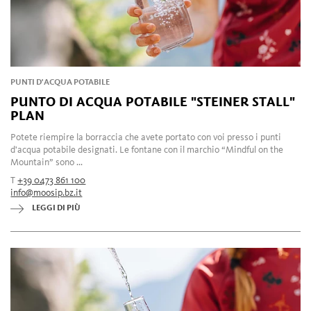
PUNTI D'ACQUA POTABILE
PUNTO DI ACQUA POTABILE "STEINER STALL"
PLAN
Potete riempire la borraccia che avete portato con voi presso i punti
d'acqua potabile designati. Le fontane con il marchio “Mindful on the
Mountain” sono ...
T
+39 0473 861 100
info@moosip.bz.it
LEGGI DI PIÙ