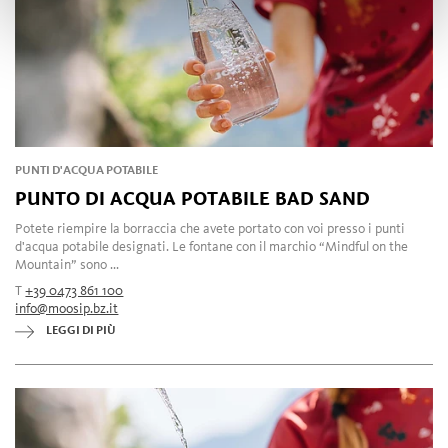
PUNTI D'ACQUA POTABILE
PUNTO DI ACQUA POTABILE BAD SAND
Potete riempire la borraccia che avete portato con voi presso i punti
d'acqua potabile designati. Le fontane con il marchio “Mindful on the
Mountain” sono ...
T
+39 0473 861 100
info@moosip.bz.it
LEGGI DI PIÙ