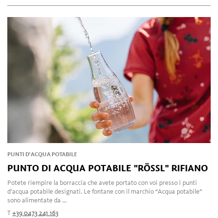
PUNTI D'ACQUA POTABILE
PUNTO DI ACQUA POTABILE "RÖSSL" RIFIANO
Potete riempire la borraccia che avete portato con voi presso i punti
d'acqua potabile designati. Le fontane con il marchio “Acqua potabile”
sono alimentate da ...
T
+39 0473 241 163