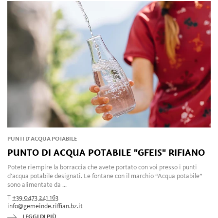
PUNTI D'ACQUA POTABILE
PUNTO DI ACQUA POTABILE "GFEIS" RIFIANO
Potete riempire la borraccia che avete portato con voi presso i punti
d'acqua potabile designati. Le fontane con il marchio “Acqua potabile”
sono alimentate da ...
T
+39 0473 241 163
info@gemeinde.riffian.bz.it
LEGGI DI PIÙ