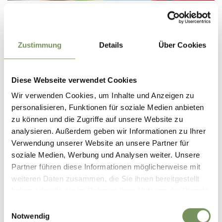
PUNTI D'ACQUA POTABILE
PUNTO DI ACQUA POTABILE "GNEALER"
RIFIANO
Zustimmung
Details
Über Cookies
Potete riempire la borraccia che avete portato con voi presso i punti
d'acqua potabile designati. Le fontane con il marchio “Acqua potabile”
sono alimentate da ...
Diese Webseite verwendet Cookies
T
+39 0473 241 163
info@gemeinde.riffian.bz.it
Wir verwenden Cookies, um Inhalte und Anzeigen zu
LEGGI DI PIÙ
personalisieren, Funktionen für soziale Medien anbieten
zu können und die Zugriffe auf unsere Website zu
analysieren. Außerdem geben wir Informationen zu Ihrer
Verwendung unserer Website an unsere Partner für
soziale Medien, Werbung und Analysen weiter. Unsere
Partner führen diese Informationen möglicherweise mit
weiteren Daten zusammen, die Sie ihnen bereitgestellt
haben oder die sie im Rahmen Ihrer Nutzung der Dienste
gesammelt haben.
Einwilligungsauswahl
Notwendig