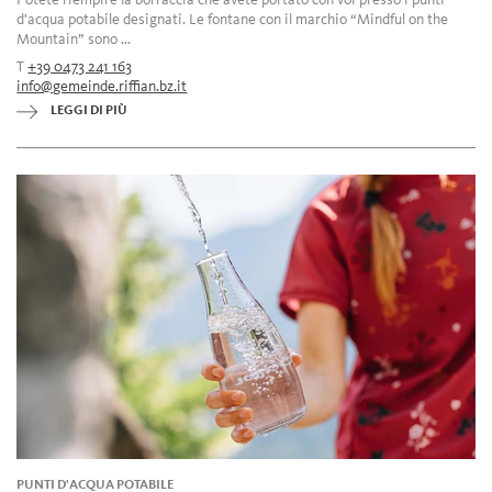
d'acqua potabile designati. Le fontane con il marchio “Mindful on the
Mountain” sono ...
T
+39 0473 241 163
info@gemeinde.riffian.bz.it
LEGGI DI PIÙ
PUNTI D'ACQUA POTABILE