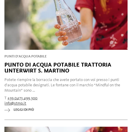
PUNTI D'ACQUA POTABILE
PUNTO DI ACQUA POTABILE TRATTORIA
UNTERWIRT S. MARTINO
Potete riempire la borraccia che avete portato con voi presso i punti
d'acqua potabile designati. Le fontane con il marchio “Mindful on the
Mountain” sono ...
T
+39 0473 499 300
info@stmp.it
LEGGI DI PIÙ