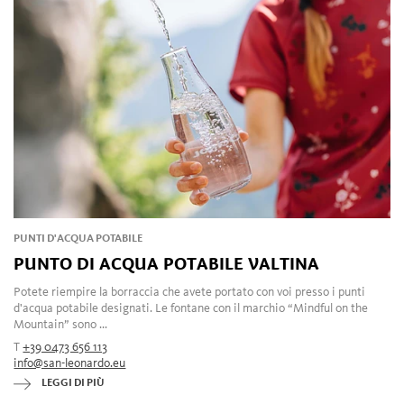
PUNTI D'ACQUA POTABILE
PUNTO DI ACQUA POTABILE VALTINA
Potete riempire la borraccia che avete portato con voi presso i punti
d'acqua potabile designati. Le fontane con il marchio “Mindful on the
Mountain” sono ...
T
+39 0473 656 113
info@san-leonardo.eu
LEGGI DI PIÙ