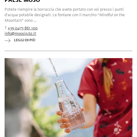
Potete riempire la borraccia che avete portato con voi presso i punti
d'acqua potabile designati. Le fontane con il marchio “Mindful on the
Mountain” sono ...
T
+39 0473 861 100
info@moosip.bz.it
LEGGI DI PIÙ