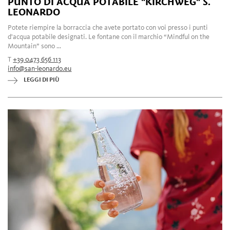
PUNTO DI ACQUA POTABILE "KIRCHWEG" S.
LEONARDO
Potete riempire la borraccia che avete portato con voi presso i punti
d'acqua potabile designati. Le fontane con il marchio “Mindful on the
Mountain” sono ...
T
+39 0473 656 113
info@san-leonardo.eu
LEGGI DI PIÙ