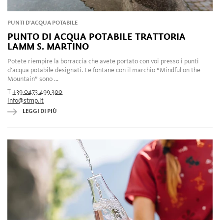
PUNTI D'ACQUA POTABILE
PUNTO DI ACQUA POTABILE TRATTORIA
LAMM S. MARTINO
Potete riempire la borraccia che avete portato con voi presso i punti
d'acqua potabile designati. Le fontane con il marchio “Mindful on the
Mountain” sono ...
T
+39 0473 499 300
info@stmp.it
LEGGI DI PIÙ