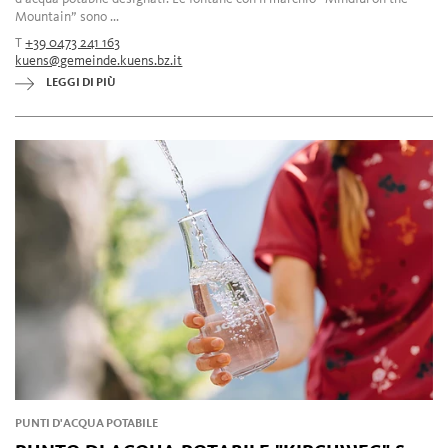
Mountain” sono ...
T
+39 0473 241 163
kuens@gemeinde.kuens.bz.it
LEGGI DI PIÙ
PUNTI D'ACQUA POTABILE