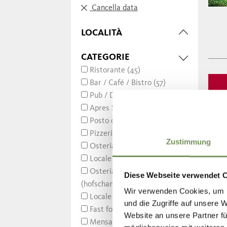
Cancella data
LOCALITÀ
CATEGORIE
Ristorante (45)
Bar / Café / Bistro (57)
Pub / Disco (4)
Apres Ski (2)
Posto di ristoro (9)
Pizzeria (10)
Zustimmung
Osteria contadina (2)
Locale agrituristico (1)
Osteria contadina
Diese Webseite verwendet 
(hofschank) (6)
Wir verwenden Cookies, um I
Locale per castagnate (10)
und die Zugriffe auf unsere 
Fast food (4)
Website an unsere Partner fü
Mensa (1)