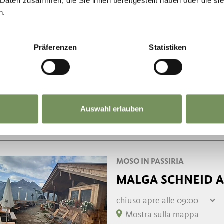
 Daten zusammen, die Sie ihnen bereitgestellt haben oder die s
n.
MOSO IN PASSIRIA
SPORTBAR MOSO
Präferenzen
Statistiken
chiuso
apre alle 10:00
giovedì
10:00 - 22:00
Mostra sulla mappa
venerdì
10:00 - 22:00
T
+39 335 8289559
sabato
10:00 - 22:00
sportbar.moos@gmail.com
domenica
10:00 - 18:00
Auswahl erlauben
lunedì
chiuso
LEGGI DI PIÙ
martedì
chiuso
mercoledì
10:00 - 22:00
MOSO IN PASSIRIA
MALGA SCHNEID 
chiuso
apre alle 09:00
giovedì
09:00 - 19:00
Mostra sulla mappa