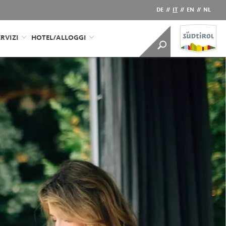
DE
//
IT
//
EN
//
NL
RVIZI
HOTEL/ALLOGGI