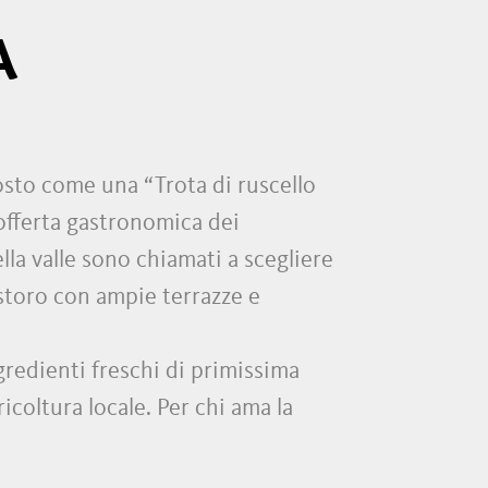
A
osto come una “Trota di ruscello
l’offerta gastronomica dei
lla valle sono chiamati a scegliere
istoro con ampie terrazze e
gredienti freschi di primissima
icoltura locale. Per chi ama la