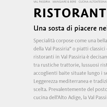
VAL PASSIRIA
MANGIARE & BERE
CUCINA ALTOATESINA
RISTORANTI
Una sosta di piacere nei
Specialità corpose come una bella
della Val Passiria” o piatti classi
ristoranti in Val Passiria è decisa
tra rustiche trattorie, lussuosi r
accoglienti baite situate lungo i s
Leggerezza mediterranea e tradizio
scelta. Prevalentemente del posto,
cucina dell’Alto Adige, la Val Pass