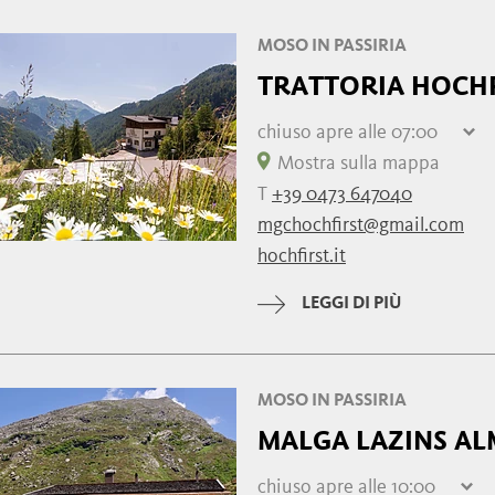
MOSO IN PASSIRIA
TRATTORIA HOCH
chiuso
apre alle 07:00
giovedì
07:00 - 22:00
Mostra sulla mappa
venerdì
07:00 - 22:00
T
+39 0473 647040
sabato
07:00 - 22:00
mgchochfirst@gmail.com
domenica
07:00 - 22:00
hochfirst.it
lunedì
07:00 - 22:00
martedì
07:00 - 22:00
LEGGI DI PIÙ
mercoledì
07:00 - 22:00
MOSO IN PASSIRIA
MALGA LAZINS AL
chiuso
apre alle 10:00