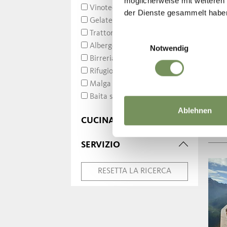
möglicherweise mit weiteren
Vinoteca (4)
der Dienste gesammelt habe
Gelateria (1)
Trattoria (24)
Einwilligungsauswahl
Albergo (14)
Notwendig
Birreria con giardino (1)
Rifugio (4)
Malga (27)
Baita su pista da sci (3)
Ablehnen
CUCINA
SERVIZIO
RESETTA LA RICERCA