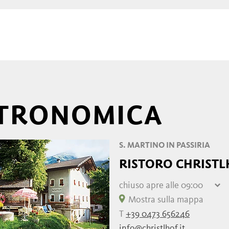
STRONOMICA
S. MARTINO IN PASSIRIA
RISTORO CHRISTL
chiuso
apre alle 09:00
giovedì
09:00 - 17:00
Mostra sulla mappa
venerdì
09:00 - 17:00
T
+39 0473 656246
sabato
09:00 - 17:00
info@christlhof.it