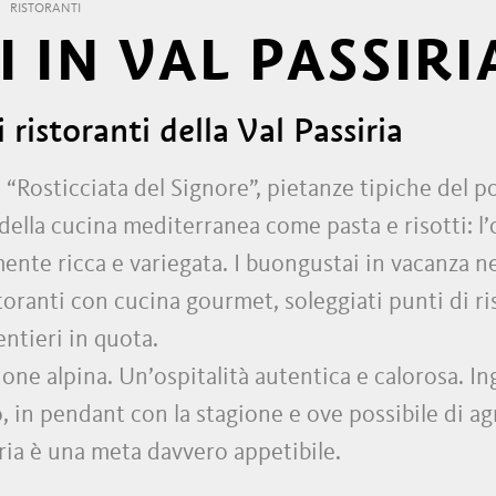
RISTORANTI
 IN VAL PASSIRI
 ristoranti della Val Passiria
 “Rosticciata del Signore”, pietanze tipiche del p
ci della cucina mediterranea come pasta e risotti: 
mente ricca e variegata. I buongustai in vacanza ne
istoranti con cucina gourmet, soleggiati punti di r
entieri in quota.
ne alpina. Un’ospitalità autentica e calorosa. In
 in pendant con la stagione e ove possibile di agr
iria è una meta davvero appetibile.