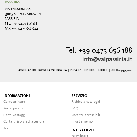
PASSIRIA
VIA PASSIRIA 40
39015 S. LEONARDO IN
PASSIRIA
TEL.
+39 0473 656 188
FAX
+39 0473 656 624
Tel. +39 0473 656 188
info@valpassiria.it
ASSOCIAZIONE TURISTICA VAL PASSIRIA |
PRIVACY
|
CREDITS
|
COOKIE
| UID IT02519970210
INFORMAZIONI
SERVIZIO
Come arrivare
Richiesta cataloghi
Mezzi pubblici
FAQ
Carte vantaggi
Vacanze accessibili
Contatti & orari di apertura
I nostri membri
Taxi
INTERATTIVO
Newsletter