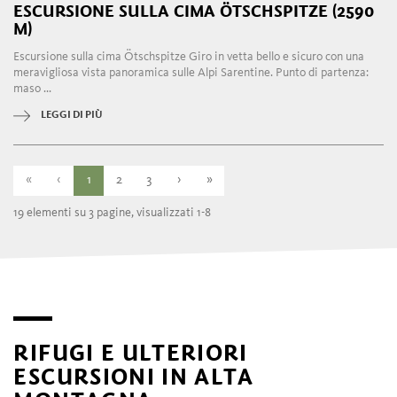
ESCURSIONE SULLA CIMA ÖTSCHSPITZE (2590
M)
Escursione sulla cima Ötschspitze Giro in vetta bello e sicuro con una
meravigliosa vista panoramica sulle Alpi Sarentine. Punto di partenza:
maso ...
LEGGI DI PIÙ
«
‹
1
2
3
›
»
19 elementi su 3 pagine, visualizzati 1-8
RIFUGI E ULTERIORI
ESCURSIONI IN ALTA