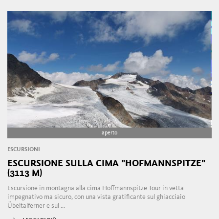
aperto
ESCURSIONI
ESCURSIONE SULLA CIMA "HOFMANNSPITZE"
(3113 M)
Escursione in montagna alla cima Hoffmannspitze Tour in vetta
impegnativo ma sicuro, con una vista gratificante sul ghiacciaio
Übeltalferner e sul ...