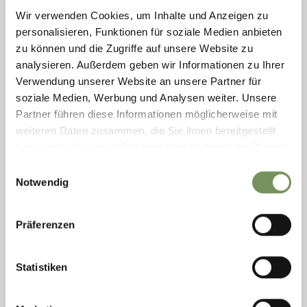
d'arrivo: Plan ...
Wir verwenden Cookies, um Inhalte und Anzeigen zu
LEGGI DI PIÙ
personalisieren, Funktionen für soziale Medien anbieten
zu können und die Zugriffe auf unsere Website zu
analysieren. Außerdem geben wir Informationen zu Ihrer
Verwendung unserer Website an unsere Partner für
soziale Medien, Werbung und Analysen weiter. Unsere
Partner führen diese Informationen möglicherweise mit
weiteren Daten zusammen, die Sie ihnen bereitgestellt
haben oder die sie im Rahmen Ihrer Nutzung der Dienste
gesammelt haben.
Einwilligungsauswahl
Notwendig
Präferenzen
aperto
ESCURSIONI
Statistiken
ESCURSIONE SULLA CIMA PUNTA CLAVA (2868
M)