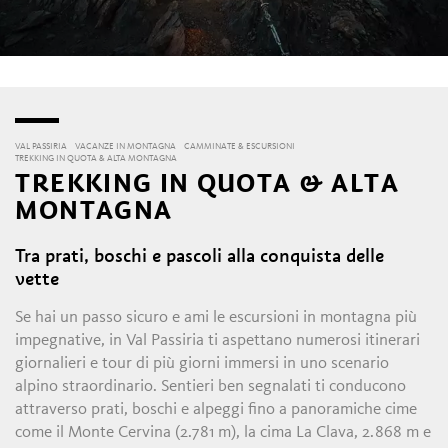
VAL PASSIRIA
VACANZE IN MONTAGNA
CAMMINATE & ESCURSIONI
TREKKING IN QUOTA & ALTA MONTAGNA
TREKKING IN QUOTA & ALTA
MONTAGNA
Tra prati, boschi e pascoli alla conquista delle
vette
Se hai un passo sicuro e ami le escursioni in montagna più
impegnative, in Val Passiria ti aspettano numerosi itinerari
giornalieri e tour di più giorni immersi in uno scenario
alpino straordinario. Sentieri ben segnalati ti conducono
attraverso prati, boschi e alpeggi fino a panoramiche cime
come il Monte Cervina (2.781 m), la cima La Clava, 2.868 m e