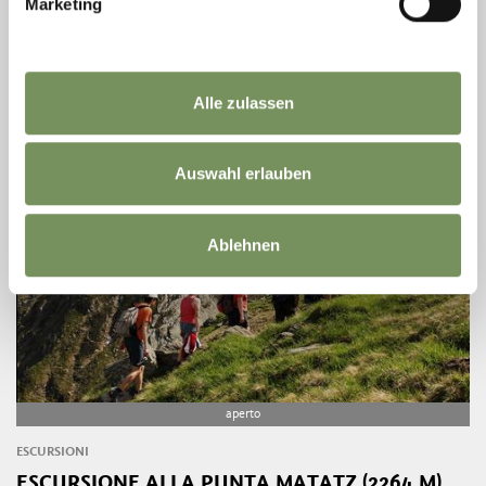
Marketing
Gita meritevole con vista panoramica su tutta la vallata. Punto di
partenza: parcheggio Ulfas Punto d'arrivo: parcheggio Ulfas Posti di
ristoro: ...
LEGGI DI PIÙ
Alle zulassen
Auswahl erlauben
Ablehnen
aperto
ESCURSIONI
ESCURSIONE ALLA PUNTA MATATZ (2264 M)