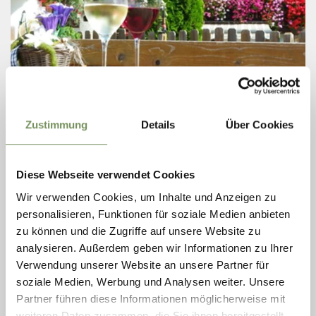
Zustimmung
Details
Über Cookies
open
closes at 22:00
zaterdag
08:00 - 22:00
T
+39 346 8232645
zondag
08:00 - 22:00
info@valtelehof.com
Diese Webseite verwendet Cookies
maandag
08:00 - 22:00
www.valtelehof.com
dinsdag
gesloten
Wir verwenden Cookies, um Inhalte und Anzeigen zu
woensdag
08:00 - 22:00
LEES MEER
personalisieren, Funktionen für soziale Medien anbieten
donderdag
08:00 - 22:00
zu können und die Zugriffe auf unsere Website zu
vrijdag
08:00 - 22:00
analysieren. Außerdem geben wir Informationen zu Ihrer
Verwendung unserer Website an unsere Partner für
soziale Medien, Werbung und Analysen weiter. Unsere
Partner führen diese Informationen möglicherweise mit
weiteren Daten zusammen, die Sie ihnen bereitgestellt