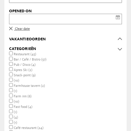
OPENED ON
Clear date
VAKANTIEOORDEN
CATEGORIEËN
Restaurant (45)
Bar / Café / Bistro (57)
Pub / Disco (4)
Apres Ski (2)
Snack-point (9)
(10)
Farmhouse tavern (2)
(1)
Farm inn (6)
(10)
Fast food (4)
(1)
(4)
(1)
Café-restaurant (24)