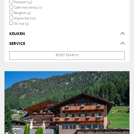
Pension (14)
Café met terras (1)
Berghut (4)
Alpine hut (27)
Ski hut (3)
KEUKEN
SERVICE
RESET SEARCH