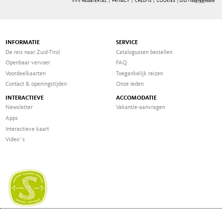
VVV PASSEIERTAL |
PRIVACY
|
CREDITS
|
COOKIES
| UID IT02519970210
INFORMATIE
SERVICE
De reis naar Zuid-Tirol
Catalogussen bestellen
Openbaar vervoer
FAQ
Voordeelkaarten
Toegankelijk reizen
Contact & openingstijden
Onze Ieden
INTERACTIEVE
ACCOMODATIE
Newsletter
Vakantie-aanvragen
Apps
Interactieve kaart
Video`s