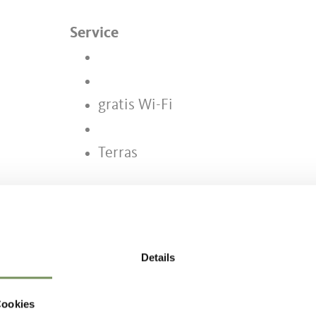
Service
gratis Wi-Fi
Terras
Details
HOUD NUTTIG VOOR U?
Cookies