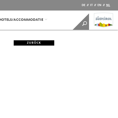
DE
//
IT
//
EN
//
NL
HOTELS/ACCOMMODATIE
ZURÜCK