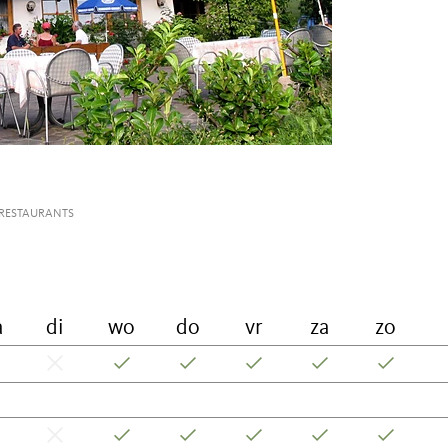
RESTAURANTS
a
di
wo
do
vr
za
zo