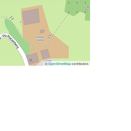
©
OpenStreetMap
contributors