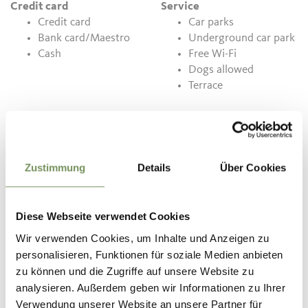
Credit card
Service
Credit card
Car parks
Bank card/Maestro
Underground car park
Cash
Free Wi-Fi
Dogs allowed
Terrace
Contact
Sonnenhof Restaurant and Pizzeria
Happergweg 12
Zustimmung
Details
Über Cookies
39015
St. Leonhard in Passeier/S. Leonardo in Passiria
info@sonnenhofpasseier.com
Diese Webseite verwendet Cookies
www.sonnenhofpasseier.com
Wir verwenden Cookies, um Inhalte und Anzeigen zu
T
+39 0473 656150
personalisieren, Funktionen für soziale Medien anbieten
zu können und die Zugriffe auf unsere Website zu
analysieren. Außerdem geben wir Informationen zu Ihrer
Verwendung unserer Website an unsere Partner für