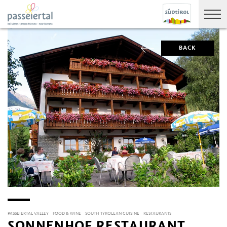
BACK
PASSEIERTAL VALLEY
FOOD & WINE
SOUTH TYROLEAN CUISINE
RESTAURANTS
SONNENHOF RESTAURANT