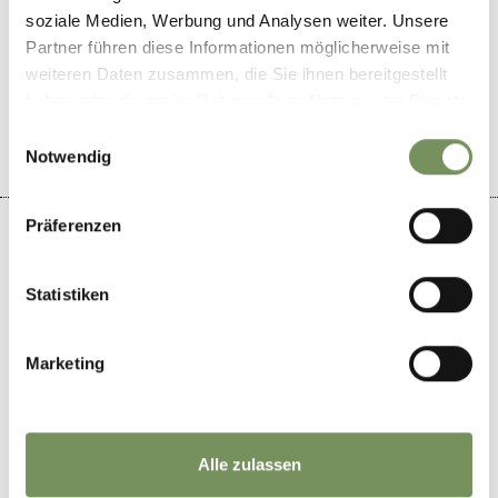
soziale Medien, Werbung und Analysen weiter. Unsere
DID YOU FIND THIS CONTENT HELPFUL?
Partner führen diese Informationen möglicherweise mit
weiteren Daten zusammen, die Sie ihnen bereitgestellt
YES
NO
haben oder die sie im Rahmen Ihrer Nutzung der Dienste
gesammelt haben.
Einwilligungsauswahl
Notwendig
Präferenzen
Statistiken
+
−
Marketing
Alle zulassen