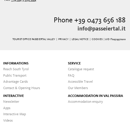
Phone +39 0473 656 188
info@passeiertal.it
TOURIST OFFICE PASSEIERTAL VALLEY |
PRIVACY
|
LEGAL NOTICE
|
COOKIES
| UID IT02519970210
INFORMATIONS
SERVICE
Reach South Tyrol
Catalogue request
Public Transport
FAQ
Advantage Cards
Accessible Travel
Contact & Opening Hours
Our Members
INTERACTIVE
ACCOMMODATION IN VAL PASSIRA
Newsletter
Accommodation enquiry
Apps
Interactive Map
Videos