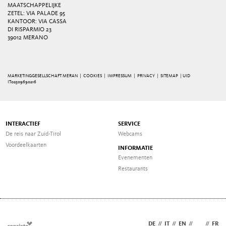
MAATSCHAPPELIJKE
ZETEL: VIA PALADE 95
KANTOOR: VIA CASSA
DI RISPARMIO 23
39012 MERANO
MARKETINGGESELLSCHAFT MERAN |
COOKIES
|
IMPRESSUM
|
PRIVACY
|
SITEMAP
| UID
IT02509690216
INTERACTIEF
SERVICE
De reis naar Zuid-Tirol
Webcams
Voordeelkaarten
INFORMATIE
Evenementen
Restaurants
DE
//
IT
//
EN
//
NL
//
FR