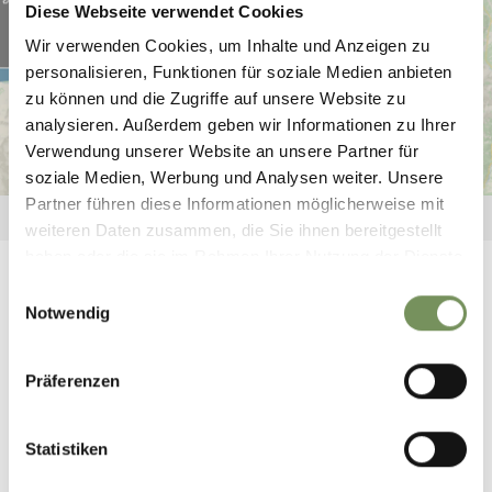
Schenna
Diese Webseite verwendet Cookies
Lagundo
Schnalstal
Parcines, Rablà e Tel
Merano
Marlengo
Wir verwenden Cookies, um Inhalte und Anzeigen zu
Naturno
Hafling - Vöran - Meran 2000
personalisieren, Funktionen für soziale Medien anbieten
Lana en omgeving
zu können und die Zugriffe auf unsere Website zu
analysieren. Außerdem geben wir Informationen zu Ihrer
Tesimo - Prissiano
Verwendung unserer Website an unsere Partner für
Nalles
Deutschnonsberg
Ultental
soziale Medien, Werbung und Analysen weiter. Unsere
Partner führen diese Informationen möglicherweise mit
weiteren Daten zusammen, die Sie ihnen bereitgestellt
haben oder die sie im Rahmen Ihrer Nutzung der Dienste
gesammelt haben.
Einwilligungsauswahl
//
Deutschnonsberg
//
Dorf Tirol
Notwendig
//
Hafling - Vöran - Meran 2000
//
Lagundo
//
Lana en omgeving
//
Marlengo
//
Merano
//
Nalles
Präferenzen
//
Naturno
//
Parcines, Rablà e Tel
//
Passeiertal
//
Schenna
//
Schnalstal
//
Tesimo - Prissiano
Statistiken
//
Ultental