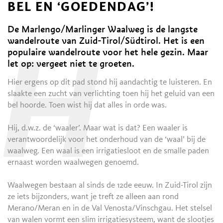
BEL EN ‘GOEDENDAG’!
De Marlengo/Marlinger Waalweg is de langste
wandelroute van Zuid-Tirol/Südtirol. Het is een
populaire wandelroute voor het hele gezin. Maar
H
let op: vergeet niet te groeten.
Hier ergens op dit pad stond hij aandachtig te luisteren. En
slaakte een zucht van verlichting toen hij het geluid van een
bel hoorde. Toen wist hij dat alles in orde was.
Hij, d.w.z. de ‘waaler’. Maar wat is dat? Een waaler is
verantwoordelijk voor het onderhoud van de ‘waal’ bij de
waalweg. Een waal is een irrigatiesloot en de smalle paden
ernaast worden waalwegen genoemd.
Waalwegen bestaan al sinds de 12de eeuw. In Zuid-Tirol zijn
ze iets bijzonders, want je treft ze alleen aan rond
Merano/Meran en in de Val Venosta/Vinschgau. Het stelsel
van walen vormt een slim irrigatiesysteem, want de slootjes