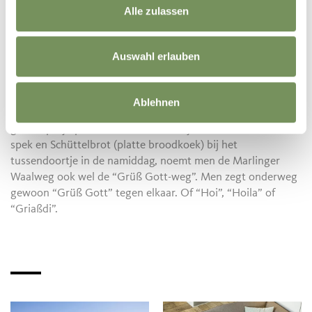
Alle zulassen
Onderweg is er trouwens ook een wc. Een geliefd foto-
object, omdat dit stille plekje niet op een bouwtoilet lijkt,
maar door kunstenaars uit Marlingen is beschilderd.
Auswahl erlauben
Omdat de Marlinger Waalweg bij zowel bezoekers als de
plaatselijke bevolking populair is, komt men onderweg
Ablehnen
steeds weer gelijkgestemde wandelaars aan. Dan is een
groet op zijn plaats! En omdat dat bij Zuid-Tirol hoort zoals
spek en Schüttelbrot (platte broodkoek) bij het
tussendoortje in de namiddag, noemt men de Marlinger
Waalweg ook wel de “Grüß Gott-weg”. Men zegt onderweg
gewoon “Grüß Gott” tegen elkaar. Of “Hoi”, “Hoila” of
“Griaßdi”.