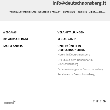
info@deutschnonsberg.it
TOURISMUSVEREIN DEUTSCHNONSBERG |
PRIVACY
|
IMPRESSUM
|
COOKIES
| UID IT01576680217
WEBCAMS
VERANSTALTUNGEN
URLAUBSANFRAGE
RESTAURANTS
LAGE & ANREISE
UNTERKÜNFTE IN
DEUTSCHNONSBERG
Hotels in Deutschnonsberg
Urlaub auf dem Bauernhof in
Deutschnonsberg
Ferienwohnungen in Deutschnonsberg
Pensionen in Deutschnonsberg
DE
//
IT
//
EN