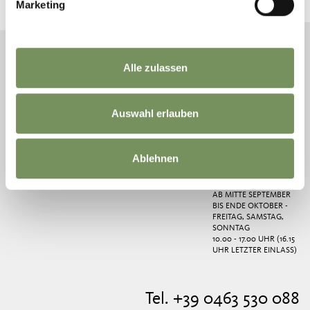
Marketing
Alle zulassen
TOURISMUSVEREIN
ÖFFNUNGSZEITEN
INFOPOINT GAMPEN
DEUTSCHNONSBERG
INFO-BÜRO PROVEIS
BUNKER
Auswahl erlauben
GAMPENSTR. 12
MONTAG UND
AB ENDE APRIL BIS
39010 UNSERE LIEBE
MITTWOCH
ENDE JUNI - SAMSTAG
FRAU IM WALDE - ST.
08.00 - 10.00 UHR
UND SONNTAG
FELIX
AB ENDE JUNI BIS
Ablehnen
TEL.
+39 0463 530 088
MITTE SEPTEMBER
- TÄGLICH, MITTWOCH
GESCHLOSSEN
AB MITTE SEPTEMBER
BIS ENDE OKTOBER -
FREITAG, SAMSTAG,
SONNTAG
10.00 - 17.00 UHR (16.15
UHR LETZTER EINLASS)
Tel. +39 0463 530 088