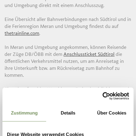
und Umgebung direkt mit einem Anschlusszug.
Eine Übersicht aller Bahnverbindungen nach Südtirol und in
die Ferienregion Meran und Umgebung findest du auf
thetrainline.com
.
In Meran und Umgebung angekommen, können Reisende
der Züge DB/ÖBB mit dem
Anschlussticket Südtirol
die
öffentlichen Verkehrsmittel nutzen, um am Anreisetag in
ihre Unterkunft bzw. am Rückreisetag zum Bahnhof zu
kommen.
Einen komfortablen Weg bis zum Feriendomizil, bieten auch
diverse
Transferanbieter
in Südtirol, die fast alle
Unterkunftsbetriebe mit den wichtigsten, nächstliegenden
Südtiroler Bahnhöfen verbinden.
Zustimmung
Details
Über Cookies
Südtirol Bus
bietet einen Bahnhof Transfer bis zur
gebuchten Unterkunft und wieder retour an. Alle Bahnhöfe
Diese Webseite verwendet Cookies