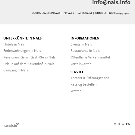
info@nals.info
TOURISMUSVEREIN NALS |
PRIVACY
|
IMPRESSUM
|
COOKIES
| UID IT00445730211
UNTERKÜNFTE IN NALS
INFORMATIONEN
Hotels in Nals
Events in Nals
Ferienwohnungen in Nals
Restaurants in Nals
Pensionen, Garni, Gasthöfe in Nals
Öffentliche Verkehrsmittel
Urlaub auf dem Bauernhof in Nals
Vorteilskarten
Camping in Nals
SERVICE
Kontakt & Öffnungszeiten
Katalog bestellen
Wetter
DE
//
IT
//
EN