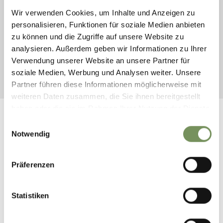
entlang der Brennerlinie werden stündlich angefahren.
Wir verwenden Cookies, um Inhalte und Anzeigen zu
Zusätzlich werden auch mehrmals täglich die Bahnhöfe
personalisieren, Funktionen für soziale Medien anbieten
Landeck, Innsbruck, München und Garmisch angefahren.
zu können und die Zugriffe auf unsere Website zu
Die Sammel-Transfers können
online
gebucht werden.
analysieren. Außerdem geben wir Informationen zu Ihrer
Buchungen werden bis 13:00 Uhr am Vortag
Verwendung unserer Website an unsere Partner für
entgegengenommen.
soziale Medien, Werbung und Analysen weiter. Unsere
Partner führen diese Informationen möglicherweise mit
weiteren Daten zusammen, die Sie ihnen bereitgestellt
haben oder die sie im Rahmen Ihrer Nutzung der Dienste
gesammelt haben.
Einwilligungsauswahl
Notwendig
Präferenzen
Statistiken