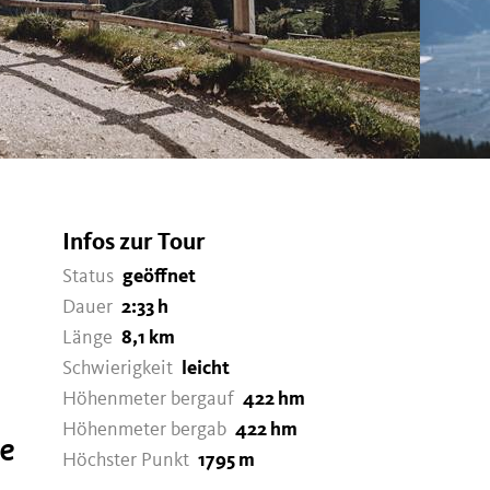
Infos zur Tour
Status
geöffnet
Dauer
2:33 h
Länge
8,1 km
Schwierigkeit
leicht
Höhenmeter bergauf
422 hm
Höhenmeter bergab
422 hm
ie
Höchster Punkt
1795 m