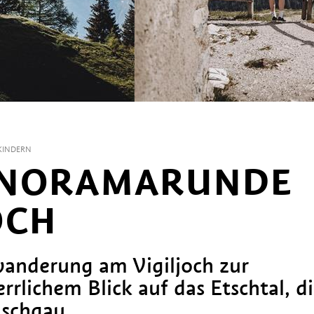
KINDERN
NORAMARUNDE A
CH
anderung am Vigiljoch zur
rlichem Blick auf das Etschtal, d
schgau.