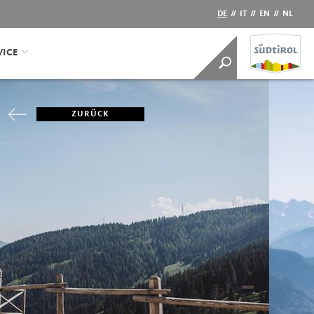
DE
//
IT
//
EN
//
NL
VICE
ZURÜCK