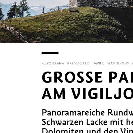
REGION LANA
AKTIVURLAUB
FAMILIE
WANDERN MIT 
GROSSE PA
M VIGILJO
Panoramareiche Rundw
Schwarzen Lacke mit her
Dolomiten und den Vin