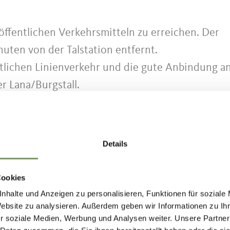
 öffentlichen Verkehrsmitteln zu erreichen. Der
uten von der Talstation entfernt.
tlichen Linienverkehr und die gute Anbindung an
r Lana/Burgstall.
e 214 (Lana-Völlan), Buslinie 215 (Citybus Lana),
245 (Meran-Lana-Ulten), Buslinie 246 (Meran-Lana
Details
Cookies
er:
www.suedtirolmobil.info
nhalte und Anzeigen zu personalisieren, Funktionen für soziale
Website zu analysieren. Außerdem geben wir Informationen zu I
r soziale Medien, Werbung und Analysen weiter. Unsere Partner