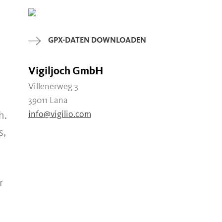
GPX-DATEN DOWNLOADEN
Vigiljoch GmbH
Villenerweg 3
39011 Lana
info@vigilio.com
h.
s,
r