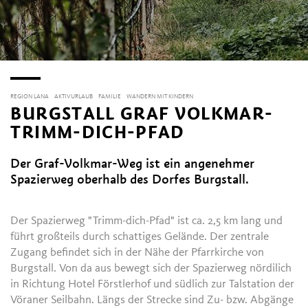
REGION LANA
AKTIVURLAUB
FAMILIE
WANDERN MIT KINDERN
BURGSTALL GRAF VOLKMAR-
TRIMM-DICH-PFAD
Der Graf-Volkmar-Weg ist ein angenehmer
Spazierweg oberhalb des Dorfes Burgstall.
Der Spazierweg "Trimm-dich-Pfad" ist ca. 2,5 km lang und
führt großteils durch schattiges Gelände. Der zentrale
Zugang befindet sich in der Nähe der Pfarrkirche von
Burgstall. Von da aus bewegt sich der Spazierweg nördilich
in Richtung Hotel Förstlerhof und südlich zur Talstation der
Vöraner Seilbahn. Längs der Strecke sind Zu- bzw. Abgänge