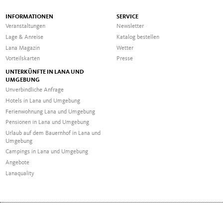
INFORMATIONEN
SERVICE
Veranstaltungen
Newsletter
Lage & Anreise
Katalog bestellen
Lana Magazin
Wetter
Vorteilskarten
Presse
UNTERKÜNFTE IN LANA UND
UMGEBUNG
Unverbindliche Anfrage
Hotels in Lana und Umgebung
Ferienwohnung Lana und Umgebung
Pensionen in Lana und Umgebung
Urlaub auf dem Bauernhof in Lana und
Umgebung
Campings in Lana und Umgebung
Angebote
Lanaquality