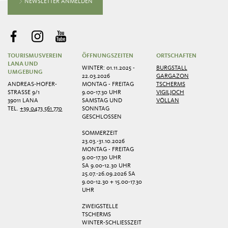
NEWSLETTER ANMELDEN
TOURISMUSVEREIN
ÖFFNUNGSZEITEN
ORTSCHAFTEN
LANA UND
WINTER: 01.11.2025 -
BURGSTALL
UMGEBUNG
22.03.2026
GARGAZON
ANDREAS-HOFER-
MONTAG - FREITAG
TSCHERMS
STRASSE 9/1
9.00-17.30 UHR
VIGILJOCH
39011 LANA
SAMSTAG UND
VÖLLAN
TEL.
+39 0473 561 770
SONNTAG
GESCHLOSSEN
SOMMERZEIT
23.03.-31.10.2026
MONTAG - FREITAG
9.00-17.30 UHR
SA 9.00-12.30 UHR
25.07.-26.09.2026 SA
9.00-12.30 + 15.00-17.30
UHR
ZWEIGSTELLE
TSCHERMS
WINTER-SCHLIESSZEIT