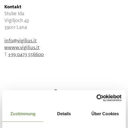
Kontakt
Stube Ida
Vigiljoch 43
39011
Lana
info@vigilius.it
wwww.vigilius.it
T
+39 0473 556600
WAR DER INHALT FÜR DICH HILFREICH?
JA
NEIN
Zustimmung
Details
Über Cookies