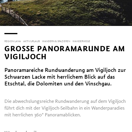
REGION LANA
AKTIVURLAUB
WANDERN & SPAZIEREN
WANDERWEGE
GROSSE PANORAMARUNDE AM V
IGILJOCH
Panoramareiche Rundwanderung am Vigiljoch zur
Schwarzen Lacke mit herrlichem Blick auf das
Etschtal, die Dolomiten und den Vinschgau.
Die abwechslungsreiche Rundwanderung auf dem Vigiljoch
führt dich mit der Vigiljoch-Seilbahn in ein Wanderparadies
mit herrlichen 360° Panoramablicken.