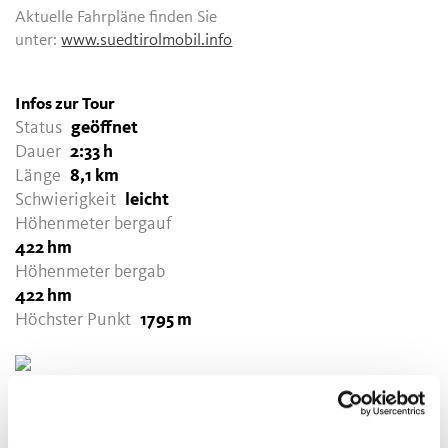
Aktuelle Fahrpläne finden Sie
unter:
www.suedtirolmobil.info
Infos zur Tour
Status
geöffnet
Dauer
2:33 h
Länge
8,1 km
Schwierigkeit
leicht
Höhenmeter bergauf
422 hm
Höhenmeter bergab
422 hm
Höchster Punkt
1795 m
GPX-DATEN DOWNLOADEN