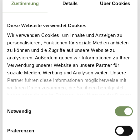
Vigiljoch GmbH
Zustimmung
Details
Über Cookies
Villenerweg 3
39011 Lana
info@vigilio.com
Diese Webseite verwendet Cookies
Wir verwenden Cookies, um Inhalte und Anzeigen zu
personalisieren, Funktionen für soziale Medien anbieten
zu können und die Zugriffe auf unsere Website zu
analysieren. Außerdem geben wir Informationen zu Ihrer
WAR DER INHALT FÜR DICH HILFREICH?
Verwendung unserer Website an unsere Partner für
soziale Medien, Werbung und Analysen weiter. Unsere
JA
NEIN
Partner führen diese Informationen möglicherweise mit
weiteren Daten zusammen, die Sie ihnen bereitgestellt
haben oder die sie im Rahmen Ihrer Nutzung der Dienste
gesammelt haben.
Einwilligungsauswahl
Notwendig
Präferenzen