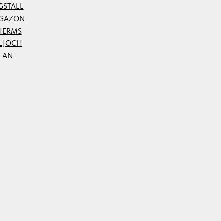
GSTALL
GAZON
HERMS
ILJOCH
LAN