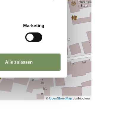
Marketing
Alle zulassen
©
OpenStreetMap
contributors