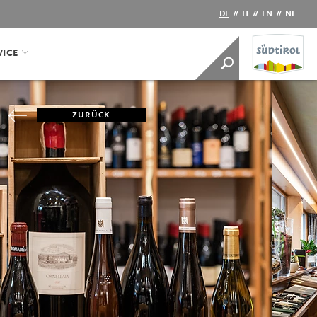
DE
//
IT
//
EN
//
NL
VICE
ZURÜCK