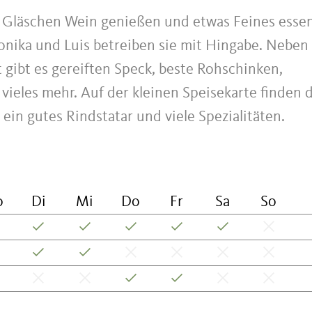
n Gläschen Wein genießen und etwas Feines essen
onika und Luis betreiben sie mit Hingabe. Neben
ibt es gereiften Speck, beste Rohschinken,
 vieles mehr. Auf der kleinen Speisekarte finden 
in gutes Rindstatar und viele Spezialitäten.
o
Di
Mi
Do
Fr
Sa
So