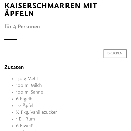
KAISERSCHMARREN MIT
ÄPFELN
für 4 Personen
DRUCKEN
Zutaten
150 g Mehl
100 ml Milch
100 ml Sahne
6 Eigelb
1-2 Äpfel
½ Pkg. Vanillezucker
1 El.
Rum
6 Eiweiß