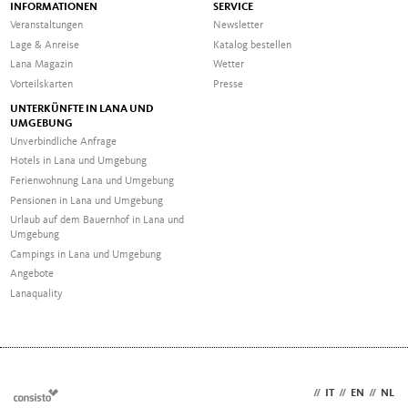
INFORMATIONEN
SERVICE
Veranstaltungen
Newsletter
Lage & Anreise
Katalog bestellen
Lana Magazin
Wetter
Vorteilskarten
Presse
UNTERKÜNFTE IN LANA UND
UMGEBUNG
Unverbindliche Anfrage
Hotels in Lana und Umgebung
Ferienwohnung Lana und Umgebung
Pensionen in Lana und Umgebung
Urlaub auf dem Bauernhof in Lana und
Umgebung
Campings in Lana und Umgebung
Angebote
Lanaquality
DE
//
IT
//
EN
//
NL