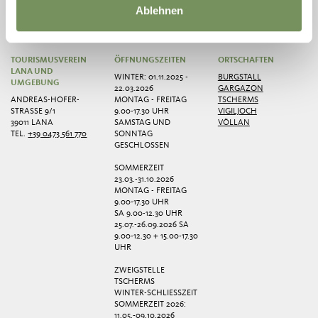
Ablehnen
TOURISMUSVEREIN
ÖFFNUNGSZEITEN
ORTSCHAFTEN
LANA UND
WINTER: 01.11.2025 -
BURGSTALL
UMGEBUNG
22.03.2026
GARGAZON
ANDREAS-HOFER-
MONTAG - FREITAG
TSCHERMS
STRASSE 9/1
9.00-17.30 UHR
VIGILJOCH
39011 LANA
SAMSTAG UND
VÖLLAN
TEL.
+39 0473 561 770
SONNTAG
GESCHLOSSEN
SOMMERZEIT
23.03.-31.10.2026
MONTAG - FREITAG
9.00-17.30 UHR
SA 9.00-12.30 UHR
25.07.-26.09.2026 SA
9.00-12.30 + 15.00-17.30
UHR
ZWEIGSTELLE
TSCHERMS
WINTER-SCHLIESSZEIT
SOMMERZEIT 2026:
11.05.-09.10.2026