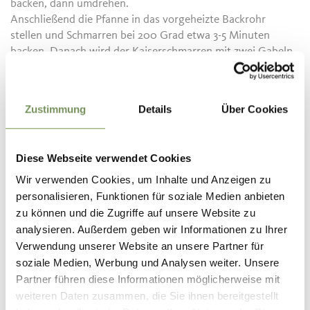
backen, dann umdrehen.
Anschließend die Pfanne in das vorgeheizte Backrohr
stellen und Schmarren bei 200 Grad etwa 3-5 Minuten
backen. Danach wird der Kaiserschmarren mit zwei Gabeln
in Stücke gerissen.
Mit etwas Staubzucker bestreuen, etwas Butter dazugeben
und noch kurz auf dem Herd schwenken, so dass der Zucker
Zustimmung
Details
Über Cookies
karamellisiert.
Auf heißen Tellern anrichten, nochmals mit Staubzucker
bestreuen und servieren.
Diese Webseite verwendet Cookies
Wir verwenden Cookies, um Inhalte und Anzeigen zu
Ein Rezept von:
Heinrich Gasteiger - So kocht Südtirol
personalisieren, Funktionen für soziale Medien anbieten
zu können und die Zugriffe auf unsere Website zu
analysieren. Außerdem geben wir Informationen zu Ihrer
Verwendung unserer Website an unsere Partner für
WAR DER INHALT FÜR DICH HILFREICH?
soziale Medien, Werbung und Analysen weiter. Unsere
Partner führen diese Informationen möglicherweise mit
JA
NEIN
weiteren Daten zusammen, die Sie ihnen bereitgestellt