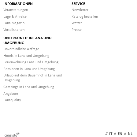
INFORMATIONEN
SERVICE
Veranstaltungen
Newsletter
Lage & Anreise
Katalog bestellen
Lana Magazin
Wetter
Vorteilskarten
Presse
UNTERKÜNFTE IN LANA UND
UMGEBUNG
Unverbindliche Anfrage
Hotels in Lana und Umgebung
Ferienwohnung Lana und Umgebung
Pensionen in Lana und Umgebung
Urlaub auf dem Bauernhof in Lana und
Umgebung
Campings in Lana und Umgebung
Angebote
Lanaquality
DE
//
IT
//
EN
//
NL