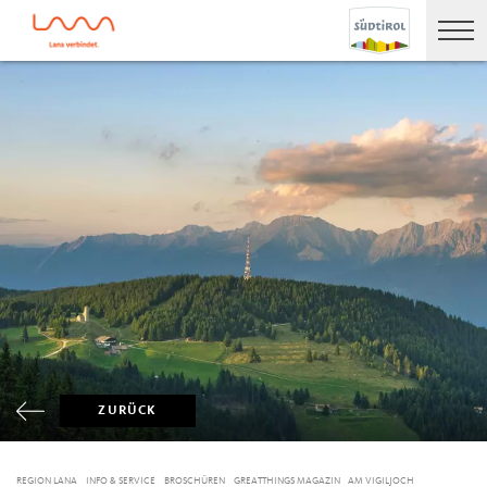
ZURÜCK
REGION LANA
INFO & SERVICE
BROSCHÜREN
GREATTHINGS MAGAZIN
AM VIGILJOCH