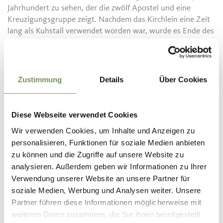
Jahrhundert zu sehen, der die zwölf Apostel und eine
Kreuzigungsgruppe zeigt. Nachdem das Kirchlein eine Zeit
lang als Kuhstall verwendet worden war, wurde es Ende des
19. Jahrhunderts restauriert und neu geweiht. Nicht weit
davon entfernt, am Fuße des Kirchleins und nur bei
Schneeschmelze, liegt der Jocher See, ein Weiher, an dem es
spuken soll, und in dessen ruhigem Wasser sich die Bäume
Zustimmung
Details
Über Cookies
und der Himmel spiegeln.
Diese Webseite verwendet Cookies
Wir verwenden Cookies, um Inhalte und Anzeigen zu
personalisieren, Funktionen für soziale Medien anbieten
zu können und die Zugriffe auf unsere Website zu
analysieren. Außerdem geben wir Informationen zu Ihrer
Verwendung unserer Website an unsere Partner für
soziale Medien, Werbung und Analysen weiter. Unsere
Partner führen diese Informationen möglicherweise mit
weiteren Daten zusammen, die Sie ihnen bereitgestellt