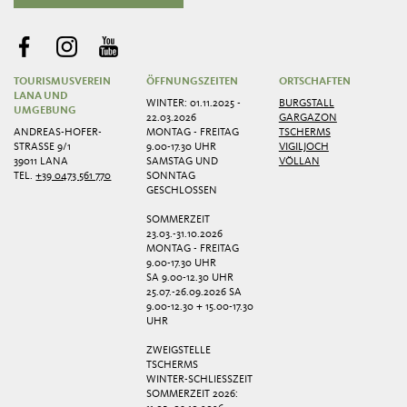
TOURISMUSVEREIN
ÖFFNUNGSZEITEN
ORTSCHAFTEN
LANA UND
WINTER: 01.11.2025 -
BURGSTALL
UMGEBUNG
22.03.2026
GARGAZON
ANDREAS-HOFER-
MONTAG - FREITAG
TSCHERMS
STRASSE 9/1
9.00-17.30 UHR
VIGILJOCH
39011 LANA
SAMSTAG UND
VÖLLAN
TEL.
+39 0473 561 770
SONNTAG
GESCHLOSSEN
SOMMERZEIT
23.03.-31.10.2026
MONTAG - FREITAG
9.00-17.30 UHR
SA 9.00-12.30 UHR
25.07.-26.09.2026 SA
9.00-12.30 + 15.00-17.30
UHR
ZWEIGSTELLE
TSCHERMS
WINTER-SCHLIESSZEIT
SOMMERZEIT 2026: