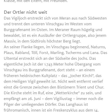
Klasse, mit den Eltern, mit Freunden.
Der Ortler nicht weit
Das Vigiljoch erstreckt sich von Meran aus nach Südwesten
und trennt den unteren Vinschgau im Westen vom
Burggrafenamt im Osten. Im Meraner Raum hügelig und
bewaldet, ist es ein Ausläufer der Ortlergruppe, also jenem
Massiv, in dem Südtirols höchster Berg liegt.
An seiner Flanke liegen, im Vinschgau beginnend, Naturns,
Plaus, Rabland, Töll, Forst, Marling, Tscherms und Lana. Das
Ultental erstreckt sich an der Südseite des Jochs. Das
eigentliche Joch ist der 1.743 Meter hohe Übergang vom
Vinschgau ins Burggrafenamt, dort steht – an einem
früheren heidnischen Kultplatz – das „Jocher Kirchl“, das
dem Heiligen Vigil geweiht ist. Nicht weit entfernt verlief
einst die Grenze zwischen den Bistümern Trient und Chur.
Die Kirche steht im Ruf, eine „Wetterkirche“ zu sein, und
empfängt am 26. Juni – dem Vigiliustag – immer noch die
Pilger der umliegenden Dörfer. Das Langhaus ist
frühromanisch, innen ist ein Freskenzyklus aus dem 14.