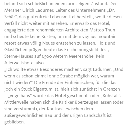
befand sich schließlich in einem armseligen Zustand. Der
Meraner Ulrich Ladurner, Leiter des Unternehmens „Dr.
Schär“, das glutenfreie Lebensmittel herstellt, wollte diesen
Verfall nicht weiter mit ansehen. Er erwarb das Hotel,
engagierte den renommierten Architekten Matteo Thun
und scheute keine Kosten, um mit dem vigilius mountain
resort etwas völlig Neues entstehen zu lassen. Holz und
Glasflächen prägen heute das Erscheinungsbild des 5-
Sterne-Hauses auf 1.500 Metern Meereshöhe. Kein
Allerweltshotel also.
„Ich wollte etwas Besonderes machen“, sagt Ladurner. „Und
wenn es schon einmal ohne Straße möglich war, warum
nicht wieder?“ Die Freude der Einheimischen, für die das
Joch ein Stück Eigentum ist, hielt sich zunächst in Grenzen
– „Vogelhaus“ wurde das Hotel geschimpft oder „Kuhstall“.
Mittlerweile haben sich die Kritiker überzeugen lassen (oder
sind verstummt), der Kontrast zwischen dem
außergewöhnlichen Bau und der urigen Landschaft ist
geblieben.