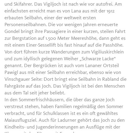
und Skifahrer. Das Vigiljoch ist nach wie vor autofrei. Am
einfachsten erreicht man es von Lana aus mit der 1912
erbauten Seilbahn, einer der weltweit ersten
Personenseilbahnen. Die vor wenigen Jahren erneuerte
Gondel bringt ihre Passagiere in einer kurzen, steilen Fahrt
zur Bergstation auf 1.500 Meter Meereshöhe, dann geht es
mit einem Einer-Sessellift bis fast hinauf auf die Passhöhe.
Von dort führen kurze Wanderungen zum Vigiliuskirchlein
und zum idyllisch gelegenen Weiher „Schwarze Lacke“
genannt. Der Bergrücken ist auch vom Lananer Ortsteil
Pawigl aus mit einer Seilbahn erreichbar, ebenso wie von
Vinschgauer Seite: Dort bringt eine Seilbahn in Rabland die
Fahrgäste auf das Joch. Das Vigiljoch ist bei den Menschen
aus dem Tal seit jeher beliebt.
In den Sommerfrischhäusern, die über das ganze Joch
verstreut stehen, haben Familien regelmäßig den Sommer
verbracht, und für Schulklassen ist es ein oft gewähltes
Maiausflugsziel. Auch für Ladurner gehört das Joch zu den
Kindheits- und Jugenderinnerungen an Ausflüge mit der