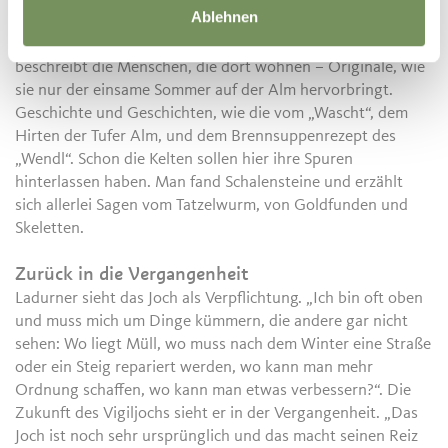
Ablehnen
Ausführlich führt Menz Buch, zählt fein säuberlich die
Almen auf, berichtet von Wolfsgruben und Kalköfen und
beschreibt die Menschen, die dort wohnen – Originale, wie
sie nur der einsame Sommer auf der Alm hervorbringt.
Geschichte und Geschichten, wie die vom „Wascht“, dem
Hirten der Tufer Alm, und dem Brennsuppenrezept des
„Wendl“. Schon die Kelten sollen hier ihre Spuren
hinterlassen haben. Man fand Schalensteine und erzählt
sich allerlei Sagen vom Tatzelwurm, von Goldfunden und
Skeletten.
Zurück in die Vergangenheit
Ladurner sieht das Joch als Verpflichtung. „Ich bin oft oben
und muss mich um Dinge kümmern, die andere gar nicht
sehen: Wo liegt Müll, wo muss nach dem Winter eine Straße
oder ein Steig repariert werden, wo kann man mehr
Ordnung schaffen, wo kann man etwas verbessern?“. Die
Zukunft des Vigiljochs sieht er in der Vergangenheit. „Das
Joch ist noch sehr ursprünglich und das macht seinen Reiz