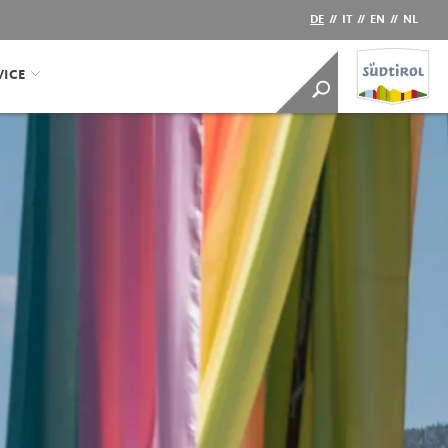
DE
//
IT
//
EN
//
NL
VICE