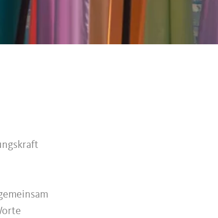
ungskraft
f gemeinsam
Worte