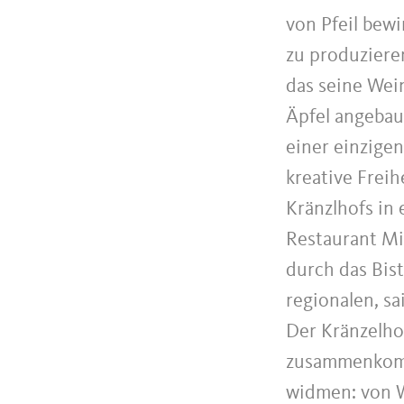
von Pfeil bewi
zu produziere
das seine Wei
Äpfel angebau
einer einzige
kreative Freih
Kränzlhofs in
Restaurant Mi
durch das Bist
regionalen, s
Der Kränzelhof
zusammenkomm
widmen: von W