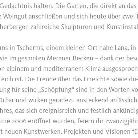
Gedächtnis haften. Die Gärten, die direkt an das
e Weingut anschließen und sich heute über zwei
eherbergen zahlreiche Skulpturen und Kunstinstal
uns in Tscherms, einem kleinen Ort nahe Lana, in
wie im gesamten Meraner Becken – dank der be
on alpinem und mediterranem Klima ausgesproc
eich ist. Die Freude über das Erreichte sowie di
ung für seine „Schöpfung“ sind in den Worten v
pürbar und wirken geradezu ansteckend anlässlich
res, das sich ereignisreich und festlich ankündi
 die 2006 eröffnet wurden, feiern ihr zwanzigjäh
t neuen Kunstwerken, Projekten und Visionen fü