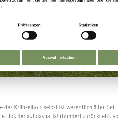
 Daten zusammen, die Sie ihnen bereitgestellt haben oder die s
n.
Präferenzen
Statistiken
Auswahl erlauben
 des Kränzelhofs selbst ist wesentlich älter. Seit
he Hof, der auf das 14. Jahrhundert zurückgeht, v