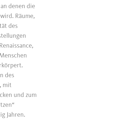
, an denen die
 wird. Räume,
tät des
stellungen
 Renaissance,
m Menschen
rkörpert.
en des
, mit
ecken und zum
ätzen“
ig Jahren.