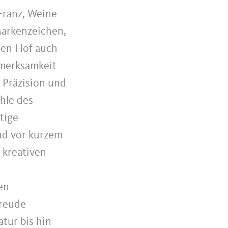
 Franz, Weine
Markenzeichen,
nen Hof auch
fmerksamkeit
 Präzision und
ühle des
tige
nd vor kurzem
 kreativen
ten
freude
tur bis hin