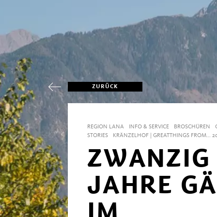
ZURÜCK
REGION LANA
INFO & SERVICE
BROSCHÜREN
STORIES
KRÄNZELHOF | GREATTHINGS FROM... 2
ZWANZIG
JAHRE G
IM