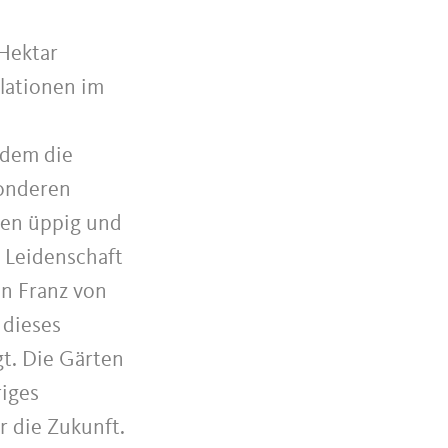
 Hektar
lationen im
 dem die
sonderen
hen üppig und
e Leidenschaft
on Franz von
 dieses
gt. Die Gärten
riges
r die Zukunft.