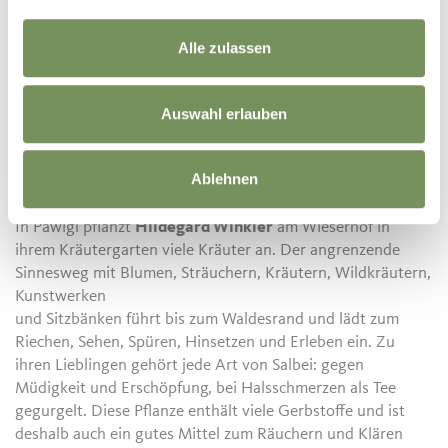
Kräuteraufstriche mit Quark oder Ricotta, Tinkturen, Salben
und anderes mehr, selbst herzustellen und bei einer Jause
Alle zulassen
Kräuterblütengetränke, selbstgebackenes Brot und
Aufstriche zu verkosten. Zu Theas Lieblingskräutern zählt
die Zitronenmelisse, die in vielen Gärten wächst, wild
Auswahl erlauben
jedoch kaum vorkommt: Sie kann für Kräutertees oder
Tinkturen, mit anderen Kräutern aufgemixt für grüne
Ablehnen
Sommergetränke sowie als Beigabe in Salaten oder
Desserts verwendet werden.
In Pawigl pflanzt
Hildegard Winkler
am Wieserhof in
ihrem Kräutergarten viele Kräuter an. Der angrenzende
Sinnesweg mit Blumen, Sträuchern, Kräutern, Wildkräutern,
Kunstwerken
und Sitzbänken führt bis zum Waldesrand und lädt zum
Riechen, Sehen, Spüren, Hinsetzen und Erleben ein. Zu
ihren Lieblingen gehört jede Art von Salbei: gegen
Müdigkeit und Erschöpfung, bei Halsschmerzen als Tee
gegurgelt. Diese Pflanze enthält viele Gerbstoffe und ist
deshalb auch ein gutes Mittel zum Räuchern und Klären