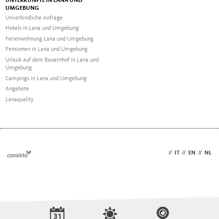
UNTERKÜNFTE IN LANA UND
UMGEBUNG
Unverbindliche Anfrage
Hotels in Lana und Umgebung
Ferienwohnung Lana und Umgebung
Pensionen in Lana und Umgebung
Urlaub auf dem Bauernhof in Lana und
Umgebung
Campings in Lana und Umgebung
Angebote
Lanaquality
DE
//
IT
//
EN
//
NL