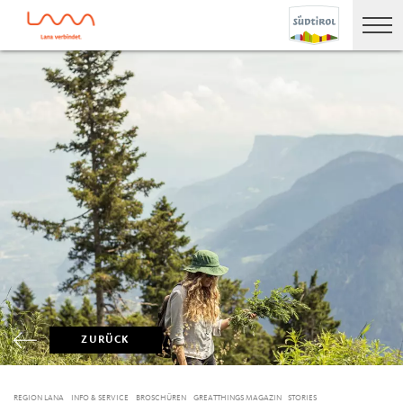
ZURÜCK
REGION LANA
INFO & SERVICE
BROSCHÜREN
GREATTHINGS MAGAZIN
STORIES