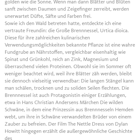
golden wie die Sonne. Wenn man dann Blätter und Blüten
sanft zwischen Daumen und Zeigefinger zerreibt, werden
unerwartet Düfte, Säfte und Farben frei.
Sowie ich den Wald betreten hatte, entdeckte ich eine
vertraute Freundin: die Große Brennnessel, Urtica dioica.
Diese für ihre zahlreichen kulinarischen
Verwendungsmöglichkeiten bekannte Pflanze ist eine wahre
Fundgrube an Nährstoffen, vergleichbar eisenhaltig wie
Spinat und Grünkohl, reich an Zink, Magnesium und
überraschend vielen Proteinen. Obwohl sie im Sommer oft
weniger beachtet wird, weil ihre Blätter zäh werden, bleibt
sie dennoch vielseitig verwendbar: Die langen Stängel kann
man schälen, trocknen und zu soliden Seilen flechten. Die
Brennnessel ist auch Protagonistin einiger Erzählungen,
etwa in Hans Christian Andersens Märchen Die wilden
Schwäne, in dem eine Prinzessin aus Brennnesseln Hemden
webt, um ihre in Schwäne verwandelten Brüder von einem
Zauber zu befreien. Der Film The Nettle Dress von Dylan
Howitt hingegen erzählt die außergewöhnliche Geschichte
des