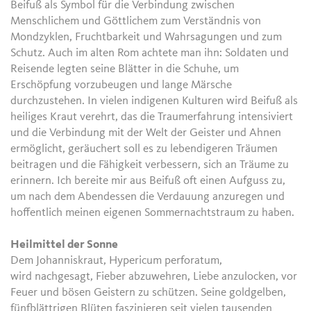
Beifuß als Symbol für die Verbindung zwischen
Menschlichem und Göttlichem zum Verständnis von
Mondzyklen, Fruchtbarkeit und Wahrsagungen und zum
Schutz. Auch im alten Rom achtete man ihn: Soldaten und
Reisende legten seine Blätter in die Schuhe, um
Erschöpfung vorzubeugen und lange Märsche
durchzustehen. In vielen indigenen Kulturen wird Beifuß als
heiliges Kraut verehrt, das die Traumerfahrung intensiviert
und die Verbindung mit der Welt der Geister und Ahnen
ermöglicht, geräuchert soll es zu lebendigeren Träumen
beitragen und die Fähigkeit verbessern, sich an Träume zu
erinnern. Ich bereite mir aus Beifuß oft einen Aufguss zu,
um nach dem Abendessen die Verdauung anzuregen und
hoffentlich meinen eigenen Sommernachtstraum zu haben.
Heilmittel der Sonne
Dem Johanniskraut, Hypericum perforatum,
wird nachgesagt, Fieber abzuwehren, Liebe anzulocken, vor
Feuer und bösen Geistern zu schützen. Seine goldgelben,
fünfblättrigen Blüten faszinieren seit vielen tausenden