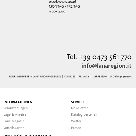
01.06.-09.10.2026
MONTAG - FREITAG
9.00-12.00
Tel. +39 0473 561 770
info@lanaregion.it
TOURISMUSVEREIN LANA UND UMGEBUNG |
COOKIES
|
PRIVACY
|
IMPRESSUM
| UID IT01494100215
INFORMATIONEN
SERVICE
Veranstaltungen
Newsletter
Lage & Anreise
Katalog bestellen
Lana Magazin
Wetter
Vorteilskarten
Presse