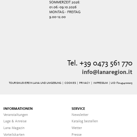
SOMMERZEIT 2026:
01.06.-09.10.2026
MONTAG - FREITAG
9.00-12.00
Tel. +39 0473 561 770
info@lanaregion.it
TOURISMUSVEREIN LANA UND UMGEBUNG |
COOKIES
|
PRIVACY
|
IMPRESSUM
| UID IT01494100215
INFORMATIONEN
SERVICE
Veranstaltungen
Newsletter
Lage & Anreise
Katalog bestellen
Lana Magazin
Wetter
Vorteilskarten
Presse