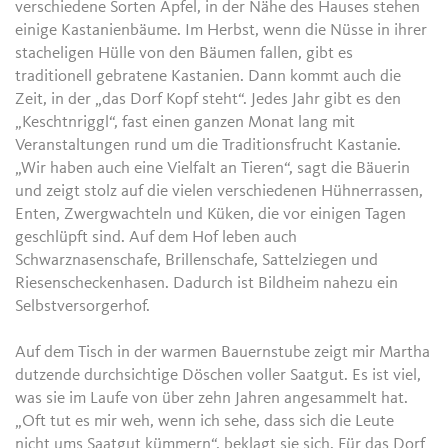
verschiedene Sorten Äpfel, in der Nähe des Hauses stehen
einige Kastanienbäume. Im Herbst, wenn die Nüsse in ihrer
stacheligen Hülle von den Bäumen fallen, gibt es
traditionell gebratene Kastanien. Dann kommt auch die
Zeit, in der „das Dorf Kopf steht“. Jedes Jahr gibt es den
„Keschtnriggl“, fast einen ganzen Monat lang mit
Veranstaltungen rund um die Traditionsfrucht Kastanie.
„Wir haben auch eine Vielfalt an Tieren“, sagt die Bäuerin
und zeigt stolz auf die vielen verschiedenen Hühnerrassen,
Enten, Zwergwachteln und Küken, die vor einigen Tagen
geschlüpft sind. Auf dem Hof leben auch
Schwarznasenschafe, Brillenschafe, Sattelziegen und
Riesenscheckenhasen. Dadurch ist Bildheim nahezu ein
Selbstversorgerhof.
Auf dem Tisch in der warmen Bauernstube zeigt mir Martha
dutzende durchsichtige Döschen voller Saatgut. Es ist viel,
was sie im Laufe von über zehn Jahren angesammelt hat.
„Oft tut es mir weh, wenn ich sehe, dass sich die Leute
nicht ums Saatgut kümmern“, beklagt sie sich. Für das Dorf