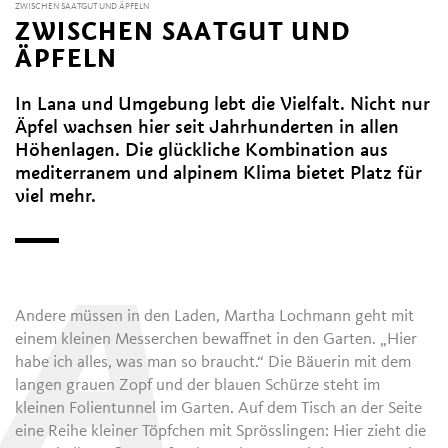
ZWISCHEN SAATGUT UND ÄPFELN
ZWISCHEN SAATGUT UND
ÄPFELN
In Lana und Umgebung lebt die Vielfalt. Nicht nur
Äpfel wachsen hier seit Jahrhunderten in allen
Höhenlagen. Die glückliche Kombination aus
mediterranem und alpinem Klima bietet Platz für
viel mehr.
A
Andere müssen in den Laden, Martha Lochmann geht mit
einem kleinen Messerchen bewaffnet in den Garten. „Hier
habe ich alles, was man so braucht.“ Die Bäuerin mit dem
langen grauen Zopf und der blauen Schürze steht im
kleinen Folientunnel im Garten. Auf dem Tisch an der Seite
eine Reihe kleiner Töpfchen mit Sprösslingen: Hier zieht die