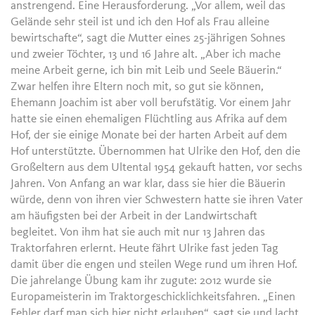
anstrengend. Eine Herausforderung. „Vor allem, weil das
Gelände sehr steil ist und ich den Hof als Frau alleine
bewirtschafte“, sagt die Mutter eines 25-jährigen Sohnes
und zweier Töchter, 13 und 16 Jahre alt. „Aber ich mache
meine Arbeit gerne, ich bin mit Leib und Seele Bäuerin.“
Zwar helfen ihre Eltern noch mit, so gut sie können,
Ehemann Joachim ist aber voll berufstätig. Vor einem Jahr
hatte sie einen ehemaligen Flüchtling aus Afrika auf dem
Hof, der sie einige Monate bei der harten Arbeit auf dem
Hof unterstützte. Übernommen hat Ulrike den Hof, den die
Großeltern aus dem Ultental 1954 gekauft hatten, vor sechs
Jahren. Von Anfang an war klar, dass sie hier die Bäuerin
würde, denn von ihren vier Schwestern hatte sie ihren Vater
am häufigsten bei der Arbeit in der Landwirtschaft
begleitet. Von ihm hat sie auch mit nur 13 Jahren das
Traktorfahren erlernt. Heute fährt Ulrike fast jeden Tag
damit über die engen und steilen Wege rund um ihren Hof.
Die jahrelange Übung kam ihr zugute: 2012 wurde sie
Europameisterin im Traktorgeschicklichkeitsfahren. „Einen
Fehler darf man sich hier nicht erlauben“, sagt sie und lacht.