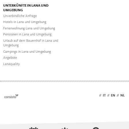
UNTERKÜNFTE IN LANA UND
UMGEBUNG
Unverbindliche Anfrage
Hotels in Lana und Umgebung
Ferienwohnung Lana und Umgebung
Pensionen in Lana und Umgebung
Urlaub auf dem Bauernhof in Lana und
Umgebung
Campings in Lana und Umgebung
Angebote
Lanaquality
DE
//
IT
//
EN
//
NL