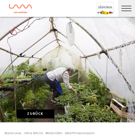
ZURÜCK
REGION LANA
INFO & SERVICE
BROSCHÜREN
GREATTHINGS MAGAZIN