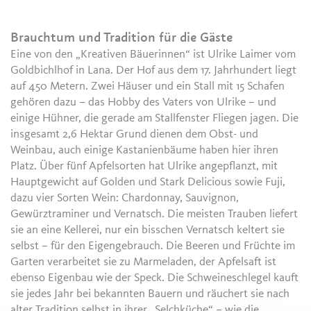
Brauchtum und Tradition für die Gäste
Eine von den „Kreativen Bäuerinnen“ ist Ulrike Laimer vom
Goldbichlhof in Lana. Der Hof aus dem 17. Jahrhundert liegt
auf 450 Metern. Zwei Häuser und ein Stall mit 15 Schafen
gehören dazu – das Hobby des Vaters von Ulrike – und
einige Hühner, die gerade am Stallfenster Fliegen jagen. Die
insgesamt 2,6 Hektar Grund dienen dem Obst- und
Weinbau, auch einige Kastanienbäume haben hier ihren
Platz. Über fünf Apfelsorten hat Ulrike angepflanzt, mit
Hauptgewicht auf Golden und Stark Delicious sowie Fuji,
dazu vier Sorten Wein: Chardonnay, Sauvignon,
Gewürztraminer und Vernatsch. Die meisten Trauben liefert
sie an eine Kellerei, nur ein bisschen Vernatsch keltert sie
selbst – für den Eigengebrauch. Die Beeren und Früchte im
Garten verarbeitet sie zu Marmeladen, der Apfelsaft ist
ebenso Eigenbau wie der Speck. Die Schweineschlegel kauft
sie jedes Jahr bei bekannten Bauern und räuchert sie nach
alter Tradition selbst in ihrer „Selchküche“ – wie die