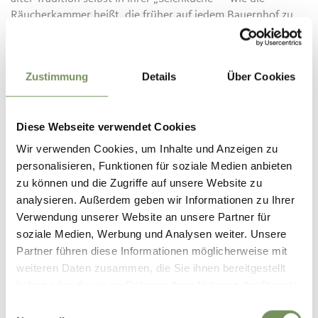
Räucherkammer heißt, die früher auf jedem Bauernhof zu
finden war.
Ulrike schwört auf Vielfalt. Sich auf eine Sache zu
Zustimmung
Details
Über Cookies
beschränken wäre nichts für sie, schließlich freuen sich auch
die Gäste über den hausgeräucherten Speck, die frischen
Eier zum Frühstück und über ein Glas Eigenbau-Wein. Zwei
Diese Webseite verwendet Cookies
Wohnungen vermietet die 45-Jährige an Urlaubsgäste. Um
ihnen etwas Besonderes bieten zu können, hat sie vor 14
Wir verwenden Cookies, um Inhalte und Anzeigen zu
Jahren zusammen mit anderen
personalisieren, Funktionen für soziale Medien anbieten
Bäuerinnen die Kooperationsgruppe „Kreative Bäuerinnen“
zu können und die Zugriffe auf unsere Website zu
gegründet. Seitdem unternehmen die Frauen regelmäßig
analysieren. Außerdem geben wir Informationen zu Ihrer
gemeinsame Fackelwanderungen im Mondlicht,
Verwendung unserer Website an unsere Partner für
Weinverkostungen oder kochen zusammen mit den Gästen
soziale Medien, Werbung und Analysen weiter. Unsere
Südtiroler Spezialitäten, wie Apfelstrudel oder Knödel.
Partner führen diese Informationen möglicherweise mit
Brauchtum und Tradition sind Ulrike dabei besonders
weiteren Daten zusammen, die Sie ihnen bereitgestellt
wichtig. Beim Brotbacken verwenden die Frauen alte
haben oder die sie im Rahmen Ihrer Nutzung der Dienste
Rezepte von früher. Und manchmal sitzt die Bäuerin vom
gesammelt haben.
Einwilligungsauswahl
Goldbichlhof am Abend auch einfach gemütlich mit ihren