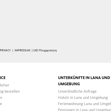
PRIVACY
|
IMPRESSUM
| UID IT01494100215
ICE
UNTERKÜNFTE IN LANA UND
UMGEBUNG
letter
og bestellen
Unverbindliche Anfrage
er
Hotels in Lana und Umgebung
se
Ferienwohnung Lana und Umge
Pensionen in Lana und Umgebu