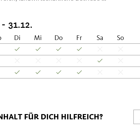
 - 31.12.
o
Di
Mi
Do
Fr
Sa
So
NHALT FÜR DICH HILFREICH?