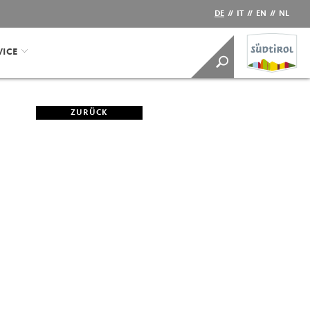
DE
//
IT
//
EN
//
NL
VICE
ZURÜCK