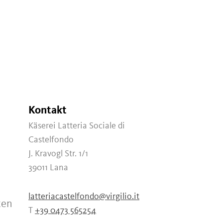
Kontakt
Käserei Latteria Sociale di
Castelfondo
J. Kravogl Str. 1/1
39011
Lana
latteriacastelfondo@virgilio.it
ten
T
+39 0473 565254