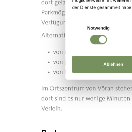
möglicherweise mit weiteren
dort gelangen Sie in wenigen Min
der Dienste gesammelt habe
Parkmöglichkeiten stehen in Burgs
Einwilligungsauswahl
Verfügung.
Notwendig
Alternativ können Sie Vöran auch
von Meran über Hafling
von Jenesien über Flaas und
Ablehnen
von Bozen über Terlan und M
Im Ortszentrum von Vöran stehen
dort sind es nur wenige Minuten 
Verleih.