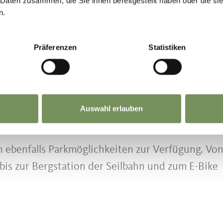
 Daten zusammen, die Sie ihnen bereitgestellt haben oder die s
uten mit der Seilbahn direkt nach Vöran.
n.
tall in unmittelbarer Nähe der Talstation zur
Präferenzen
Statistiken
 direkt mit dem Auto erreichen:
 Mölten
Auswahl erlauben
ölten
 ebenfalls Parkmöglichkeiten zur Verfügung. Vo
bis zur Bergstation der Seilbahn und zum E-Bike