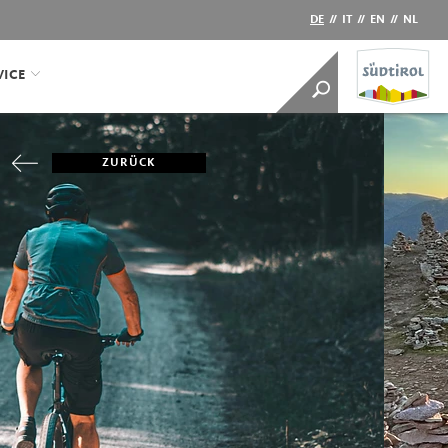
DE
//
IT
//
EN
//
NL
VICE
ZURÜCK