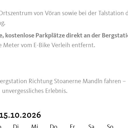
Ortszentrum von Vöran sowie bei der Talstation 
ng.
e, kostenlose Parkplätze direkt an der Bergstat
e Meter vom E-Bike Verleih entfernt.
Bergstation Richtung Stoanerne Mandln fahren –
unvergessliches Erlebnis.
 15.10.2026
o
Di
Mi
Do
Fr
Sa
So