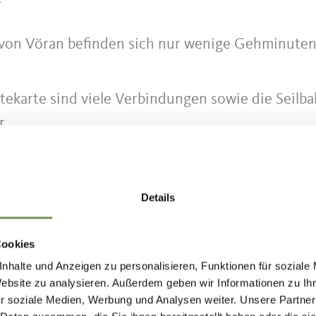
7
 von Vöran befinden sich nur wenige Gehminute
stekarte sind viele Verbindungen sowie die Seilb
r.
Details
direkt an der Bergstation der Seilbahn Burgstall–
Cookies
auf verschiedenen Wegen:
nhalte und Anzeigen zu personalisieren, Funktionen für soziale
Website zu analysieren. Außerdem geben wir Informationen zu I
ahrt bis zur Talstation der Seilbahn in Burgstall.
r soziale Medien, Werbung und Analysen weiter. Unsere Partner