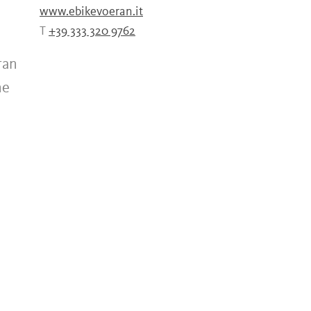
www.ebikevoeran.it
T
+39 333 320 9762
ran
ne