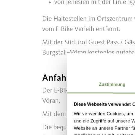
von Jenesien mit der Linie 15
Die Haltestellen im Ortszentrum
vom E-Bike Verleih entfernt.
Mit der Südtirol Guest Pass / Gä
Burgstall–Vöran kostenlos nutzba
Anfahrtsbeschreibung
Zustimmung
Der E-Bike Verleih befindet sich 
Vöran.
Diese Webseite verwendet 
Mit dem Auto erreichen Sie uns 
Wir verwenden Cookies, um I
und die Zugriffe auf unsere 
Die bequemste Variante ist die Anf
Website an unsere Partner fü