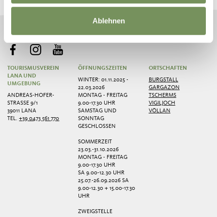
NEWSLETTER ANMELDEN
Ablehnen
TOURISMUSVEREIN
ÖFFNUNGSZEITEN
ORTSCHAFTEN
LANA UND
WINTER: 01.11.2025 -
BURGSTALL
UMGEBUNG
22.03.2026
GARGAZON
ANDREAS-HOFER-
MONTAG - FREITAG
TSCHERMS
STRASSE 9/1
9.00-17.30 UHR
VIGILJOCH
39011 LANA
SAMSTAG UND
VÖLLAN
TEL.
+39 0473 561 770
SONNTAG
GESCHLOSSEN
SOMMERZEIT
23.03.-31.10.2026
MONTAG - FREITAG
9.00-17.30 UHR
SA 9.00-12.30 UHR
25.07.-26.09.2026 SA
9.00-12.30 + 15.00-17.30
UHR
ZWEIGSTELLE