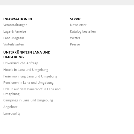
INFORMATIONEN
SERVICE
Veranstaltungen
Newsletter
Lage & Anreise
Katalog bestellen
Lana Magazin
Wetter
Vorteilskarten
Presse
UNTERKÜNFTE IN LANA UND
UMGEBUNG
Unverbindliche Anfrage
Hotels in Lana und Umgebung
Ferienwohnung Lana und Umgebung
Pensionen in Lana und Umgebung
Urlaub auf dem Bauernhof in Lana und
Umgebung
Campings in Lana und Umgebung
Angebote
Lanaquality