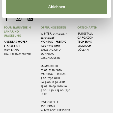
NEWSLETTER ANMELDEN
Ablehnen
TOURISMUSVEREIN
ÖFFNUNGSZEITEN
ORTSCHAFTEN
LANA UND
WINTER: 01.11.2025 -
BURGSTALL
UMGEBUNG
22.03.2026
GARGAZON
ANDREAS-HOFER-
MONTAG - FREITAG
TSCHERMS
STRASSE 9/1
9.00-17.30 UHR
VIGILJOCH
39011 LANA
SAMSTAG UND
VÖLLAN
TEL.
+39 0473 561 770
SONNTAG
GESCHLOSSEN
SOMMERZEIT
23.03.-31.10.2026
MONTAG - FREITAG
9.00-17.30 UHR
SA 9.00-12.30 UHR
25.07.-26.09.2026 SA
9.00-12.30 + 15.00-17.30
UHR
ZWEIGSTELLE
TSCHERMS
WINTER-SCHLIESSZEIT