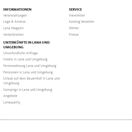
INFORMATIONEN
SERVICE
Veranstaltungen
Newsletter
Lage & Anreise
Katalog bestellen
Lana Magazin
Wetter
Vorteilskarten
Presse
UNTERKÜNFTE IN LANA UND
UMGEBUNG
Unverbindliche Anfrage
Hotels in Lana und Umgebung
Ferienwohnung Lana und Umgebung
Pensionen in Lana und Umgebung
Urlaub auf dem Bauernhof in Lana und
Umgebung
Campings in Lana und Umgebung
Angebote
Lanaquality