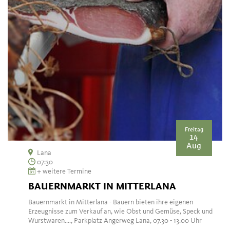
Freitag
14
Aug
Lana
07:30
+ weitere Termine
BAUERNMARKT IN MITTERLANA
Bauernmarkt in Mitterlana - Bauern bieten ihre eigenen
Erzeugnisse zum Verkauf an, wie Obst und Gemüse, Speck und
Wurstwaren...., Parkplatz Angerweg Lana, 07.30 - 13.00 Uhr