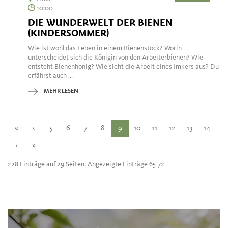
10:00
DIE WUNDERWELT DER BIENEN
(KINDERSOMMER)
Wie ist wohl das Leben in einem Bienenstock? Worin
unterscheidet sich die Königin von den Arbeiterbienen? Wie
entsteht Bienenhonig? Wie sieht die Arbeit eines Imkers aus? Du
erfährst auch ...
MEHR LESEN
«
‹
5
6
7
8
9
10
11
12
13
14
›
»
228 Einträge auf 29 Seiten, Angezeigte Einträge 65-72