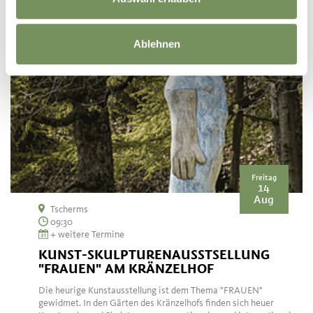
Ablehnen
Freitag
14
Aug
Tscherms
09:30
+ weitere Termine
KUNST-SKULPTURENAUSSTSELLUNG
"FRAUEN" AM KRÄNZELHOF
Die heurige Kunstausstellung ist dem Thema "FRAUEN"
gewidmet. In den Gärten des Kränzelhofs finden sich heuer