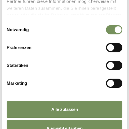
Partner führen diese Informationen möglicherweise mit
weiteren Daten zusammen, die Sie ihnen bereitgestellt
haben oder die sie im Rahmen Ihrer Nutzung der Dienste
gesammelt haben.
Einwilligungsauswahl
Notwendig
Freitag
14
Aug
Meran
Präferenzen
09:30
+ weitere Termine
KRAXELN UND ÄKTSCHN
Statistiken
(KINDERSOMMER)
In der Rockarena in Meran wartet echtes Kletterabenteuer auf
Marketing
dich. Gemeinsam mit bestens ausgebildeten Profi-Kraxlern und
mit Seil, Gurt und Helm ausgerüstet, kannst du dich an neue
Höhen wagen und ...
MEHR LESEN
Alle zulassen
Auswahl erlauben