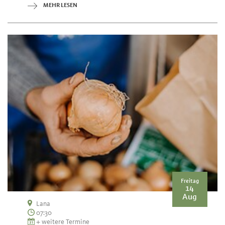
MEHR LESEN
Freitag
14
Aug
Lana
07:30
+ weitere Termine