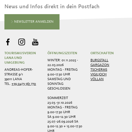
News und Infos direkt in dein Postfach
NEWSLETTER ANMELDEN
TOURISMUSVEREIN
ÖFFNUNGSZEITEN
ORTSCHAFTEN
LANA UND
WINTER: 01.11.2025 -
BURGSTALL
UMGEBUNG
22.03.2026
GARGAZON
ANDREAS-HOFER-
MONTAG - FREITAG
TSCHERMS
STRASSE 9/1
9.00-17.30 UHR
VIGILJOCH
39011 LANA
SAMSTAG UND
VÖLLAN
TEL.
+39 0473 561 770
SONNTAG
GESCHLOSSEN
SOMMERZEIT
23.03.-31.10.2026
MONTAG - FREITAG
9.00-17.30 UHR
SA 9.00-12.30 UHR
25.07.-26.09.2026 SA
9.00-12.30 + 15.00-17.30
UHR