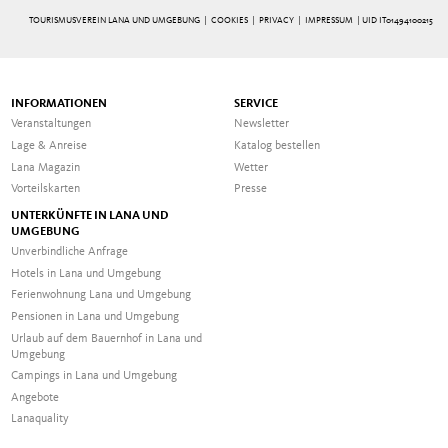
TOURISMUSVEREIN LANA UND UMGEBUNG |
COOKIES
|
PRIVACY
|
IMPRESSUM
| UID IT01494100215
INFORMATIONEN
SERVICE
Veranstaltungen
Newsletter
Lage & Anreise
Katalog bestellen
Lana Magazin
Wetter
Vorteilskarten
Presse
UNTERKÜNFTE IN LANA UND
UMGEBUNG
Unverbindliche Anfrage
Hotels in Lana und Umgebung
Ferienwohnung Lana und Umgebung
Pensionen in Lana und Umgebung
Urlaub auf dem Bauernhof in Lana und
Umgebung
Campings in Lana und Umgebung
Angebote
Lanaquality