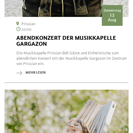
Donnerstag
13
Aug
Prissian
20:00
ABENDKONZERT DER MUSIKKAPELLE
GARGAZON
Die Musikkapelle Prissian lädt Gäste und Einheimische zum
abendlichen Konzert mit der Musikkapelle Gargazon im Zentrum
von Prissian ein.
MEHR LESEN