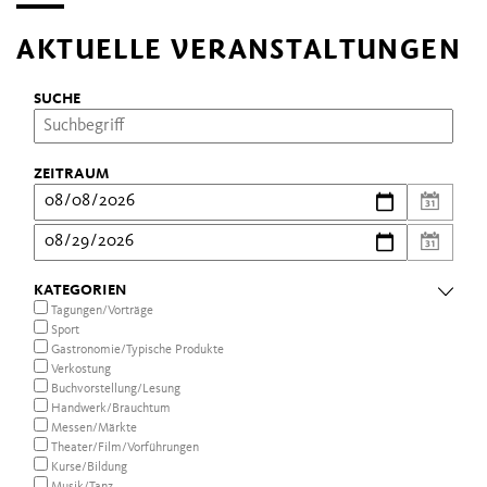
AKTUELLE VERANSTALTUNGEN
SUCHE
ZEITRAUM
KATEGORIEN
Tagungen/Vorträge
Sport
Gastronomie/Typische Produkte
Verkostung
Buchvorstellung/Lesung
Handwerk/Brauchtum
Messen/Märkte
Theater/Film/Vorführungen
Kurse/Bildung