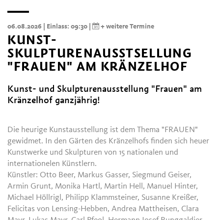
06.08.2026
| Einlass: 09:30
|
+ weitere Termine
KUNST-
SKULPTURENAUSSTSELLUNG
"FRAUEN" AM KRÄNZELHOF
Kunst- und Skulpturenausstellung "Frauen" am
Kränzelhof ganzjährig!
Die heurige Kunstausstellung ist dem Thema "FRAUEN"
gewidmet. In den Gärten des Kränzelhofs finden sich heuer
Kunstwerke und Skulpturen von 15 nationalen und
internationelen Künstlern.
Künstler: Otto Beer, Markus Gasser, Siegmund Geiser,
Armin Grunt, Monika Hartl, Martin Hell, Manuel Hinter,
Michael Höllrigl, Philipp Klammsteiner, Susanne Kreißer,
Felicitas von Lensing-Hebben, Andrea Mattheisen, Clara