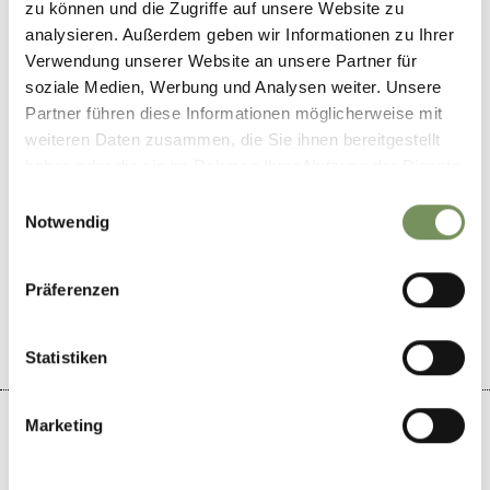
zu können und die Zugriffe auf unsere Website zu
Erlebnis Kränzelhof
analysieren. Außerdem geben wir Informationen zu Ihrer
Verwendung unserer Website an unsere Partner für
soziale Medien, Werbung und Analysen weiter. Unsere
Partner führen diese Informationen möglicherweise mit
weiteren Daten zusammen, die Sie ihnen bereitgestellt
haben oder die sie im Rahmen Ihrer Nutzung der Dienste
gesammelt haben.
Einwilligungsauswahl
Notwendig
WAR DER INHALT FÜR DICH HILFREICH?
JA
NEIN
Präferenzen
Statistiken
Marketing