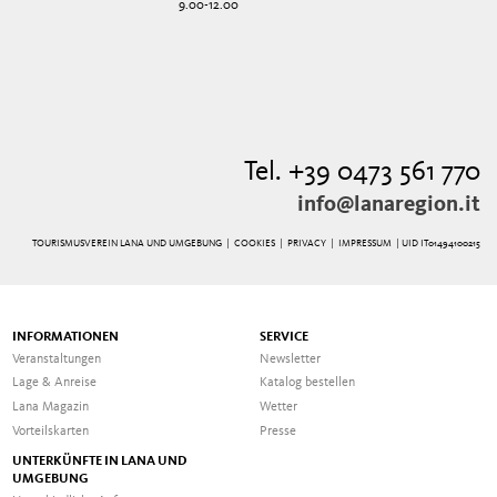
9.00-12.00
Tel. +39 0473 561 770
info@lanaregion.it
TOURISMUSVEREIN LANA UND UMGEBUNG |
COOKIES
|
PRIVACY
|
IMPRESSUM
| UID IT01494100215
INFORMATIONEN
SERVICE
Veranstaltungen
Newsletter
Lage & Anreise
Katalog bestellen
Lana Magazin
Wetter
Vorteilskarten
Presse
UNTERKÜNFTE IN LANA UND
UMGEBUNG