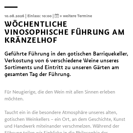
10.08.2026
| Einlass: 10:00
|
+ weitere Termine
WÖCHENTLICHE
VINOSOPHISCHE FÜHRUNG AM
KRÄNZELHOF
Geführte Führung in den gotischen Barriquekeller,
Verkostung von 6 verschiedene Weine unseres
Sortiments und Eintritt zu unseren Gärten am
gesamten Tag der Führung.
Für Neugierige, die den Wein mit allen Sinnen erleben
möchten.
Taucht ein in die besondere Atmosphäre unseres alten,
gotischen Weinkellers – ein Ort, an dem Geschichte, Kunst
und Handwerk miteinander verschmelzen. Während der