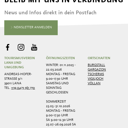
News und Infos direkt in dein Postfach
NEWSLETTER ANMELDEN
TOURISMUSVEREIN
ÖFFNUNGSZEITEN
ORTSCHAFTEN
LANA UND
WINTER: 01.11.2025 -
BURGSTALL
UMGEBUNG
22.03.2026
GARGAZON
ANDREAS-HOFER-
MONTAG - FREITAG
TSCHERMS
STRASSE 9/1
9.00-17.30 UHR
VIGILJOCH
39011 LANA
SAMSTAG UND
VÖLLAN
TEL.
+39 0473 561 770
SONNTAG
GESCHLOSSEN
SOMMERZEIT
23.03.-31.10.2026
MONTAG - FREITAG
9.00-17.30 UHR
SA 9.00-12.30 UHR
25.07.-26.09.2026 SA