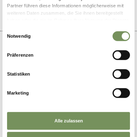
JA
NEIN
Partner führen diese Informationen möglicherweise mit
weiteren Daten zusammen, die Sie ihnen bereitgestellt
haben oder die sie im Rahmen Ihrer Nutzung der Dienste
gesammelt haben.
Einwilligungsauswahl
Notwendig
Präferenzen
+
−
Statistiken
Marketing
Alle zulassen