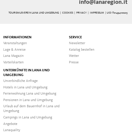
info@lanaregion.it
TOURISMUSVEREIN LANA UND UMGEBUNG |
COOKIES
|
PRIVACY
|
IMPRESSUM
| UID IT01494100215
INFORMATIONEN
SERVICE
Veranstaltungen
Newsletter
Lage & Anreise
Katalog bestellen
Lana Magazin
Wetter
Vorteilskarten
Presse
UNTERKÜNFTE IN LANA UND
UMGEBUNG
Unverbindliche Anfrage
Hotels in Lana und Umgebung
Ferienwohnung Lana und Umgebung
Pensionen in Lana und Umgebung
Urlaub auf dem Bauernhof in Lana und
Umgebung
Campings in Lana und Umgebung
Angebote
Lanaquality