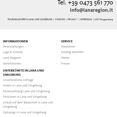
Tel. +39 0473 561 770
info@lanaregion.it
TOURISMUSVEREIN LANA UND UMGEBUNG |
COOKIES
|
PRIVACY
|
IMPRESSUM
| UID IT01494100215
INFORMATIONEN
SERVICE
Veranstaltungen
Newsletter
Lage & Anreise
Katalog bestellen
Lana Magazin
Wetter
Vorteilskarten
Presse
UNTERKÜNFTE IN LANA UND
UMGEBUNG
Unverbindliche Anfrage
Hotels in Lana und Umgebung
Ferienwohnung Lana und Umgebung
Pensionen in Lana und Umgebung
Urlaub auf dem Bauernhof in Lana und
Umgebung
Campings in Lana und Umgebung