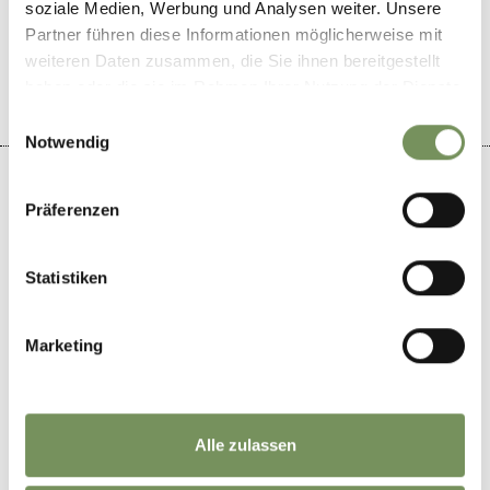
WAR DER INHALT FÜR DICH HILFREICH?
soziale Medien, Werbung und Analysen weiter. Unsere
Partner führen diese Informationen möglicherweise mit
JA
NEIN
weiteren Daten zusammen, die Sie ihnen bereitgestellt
haben oder die sie im Rahmen Ihrer Nutzung der Dienste
gesammelt haben.
Einwilligungsauswahl
Notwendig
Präferenzen
+
Statistiken
−
Marketing
Alle zulassen