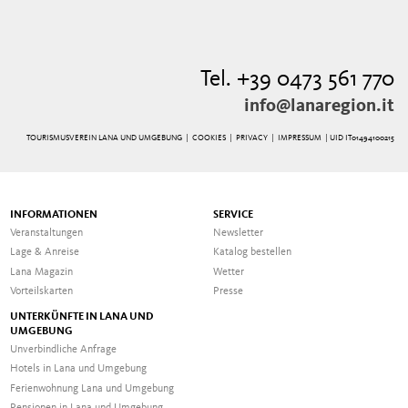
Tel. +39 0473 561 770
info@lanaregion.it
TOURISMUSVEREIN LANA UND UMGEBUNG |
COOKIES
|
PRIVACY
|
IMPRESSUM
| UID IT01494100215
INFORMATIONEN
SERVICE
Veranstaltungen
Newsletter
Lage & Anreise
Katalog bestellen
Lana Magazin
Wetter
Vorteilskarten
Presse
UNTERKÜNFTE IN LANA UND
UMGEBUNG
Unverbindliche Anfrage
Hotels in Lana und Umgebung
Ferienwohnung Lana und Umgebung