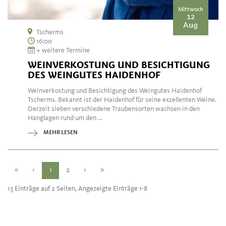
Mittwoch
12
Aug
Tscherms
16:00
+ weitere Termine
WEINVERKOSTUNG UND BESICHTIGUNG
DES WEINGUTES HAIDENHOF
Weinverkostung und Besichtigung des Weingutes Haidenhof
Tscherms. Bekannt ist der Haidenhof für seine exzellenten Weine.
Derzeit sieben verschiedene Traubensorten wachsen in den
Hanglagen rund um den ...
MEHR LESEN
«
‹
1
2
›
»
13 Einträge auf 2 Seiten, Angezeigte Einträge 1-8