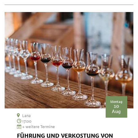
Montag
10
Aug
Lana
17:00
+ weitere Termine
FÜHRUNG UND VERKOSTUNG VON