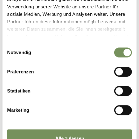
Verwendung unserer Website an unsere Partner für
soziale Medien, Werbung und Analysen weiter. Unsere
Dienstag
11
Partner führen diese Informationen möglicherweise mit
Aug
weiteren Daten zusammen, die Sie ihnen bereitgestellt
Gargazon
15:00
haben oder die sie im Rahmen Ihrer Nutzung der Dienste
+ weitere Termine
gesammelt haben.
Einwilligungsauswahl
WEINVERKOSTUNG UND
Notwendig
ORCHIDEENWELT
Jeden Dienstag erwartet Sie eine exklusive Weinverkostung mit
vier ausgewählten Südtiroler Spitzenweinen, begleitet von feinen
Präferenzen
regionalen Spezialitäten. Kleine Häppchen, großer Genuss –
genießen Sie ...
Statistiken
MEHR LESEN
Marketing
Alle zulassen