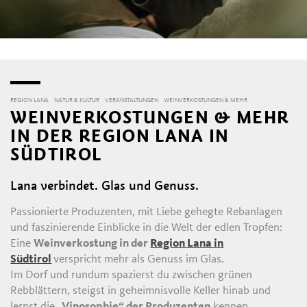
REGION LANA
NATUR & KULTUR
VERANSTALTUNGEN
WEINVERKOSTUNGEN & MEHR
WEINVERKOSTUNGEN & MEHR
IN DER REGION LANA IN
SÜDTIROL
Lana verbindet. Glas und Genuss.
Passionierte Produzenten, mit Liebe gehegte Rebanlagen
und faszinierende Einblicke in die Welt der edlen Tropfen:
Eine
Weinverkostung in der
Region Lana in
Südtirol
verspricht mehr als Genuss im Glas.
Im Dorf und rundum spazierst du zwischen grünen
Rebblättern, steigst in geheimnisvolle Keller hinab und
lernst die
„Vinosophie“ der Produzenten
kennen.