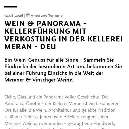
12.08.2026 |
+ weitere Termine
WEIN & PANORAMA -
KELLERFÜHRUNG MIT
VERKOSTUNG IN DER KELLEREI
MERAN - DEU
Ein Wein-Genuss für alle Sinne - Sammeln Sie
Eindrücke der besonderen Art und bekommen Sie
bei einer Führung Einsicht in die Welt der
Meraner & Vinschger Weine.
Eiche, Glas und ein Panorama voller Geschichte: Die
Panorama-Önothek der Kellerei Meran ist ein besonderer
Ort für alle, die Wein, Architektur und gelebte Tradition
schätzen. Seit 125 Jahren ist die Kellerei eng mit dem
Meraner Weinbau verbunden – geprägt von Handwerk,