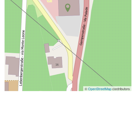
©
OpenStreetMap
contributors