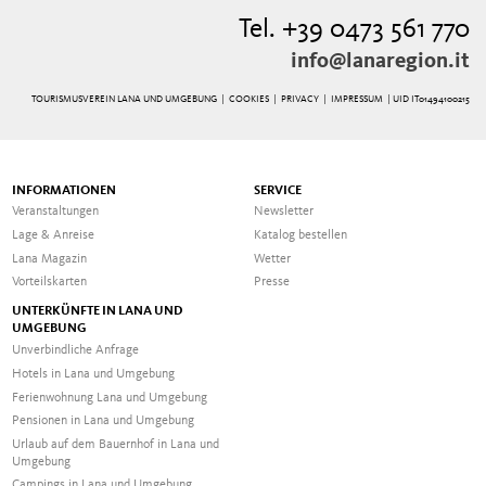
Tel. +39 0473 561 770
info@lanaregion.it
TOURISMUSVEREIN LANA UND UMGEBUNG |
COOKIES
|
PRIVACY
|
IMPRESSUM
| UID IT01494100215
INFORMATIONEN
SERVICE
Veranstaltungen
Newsletter
Lage & Anreise
Katalog bestellen
Lana Magazin
Wetter
Vorteilskarten
Presse
UNTERKÜNFTE IN LANA UND
UMGEBUNG
Unverbindliche Anfrage
Hotels in Lana und Umgebung
Ferienwohnung Lana und Umgebung
Pensionen in Lana und Umgebung
Urlaub auf dem Bauernhof in Lana und
Umgebung
Campings in Lana und Umgebung