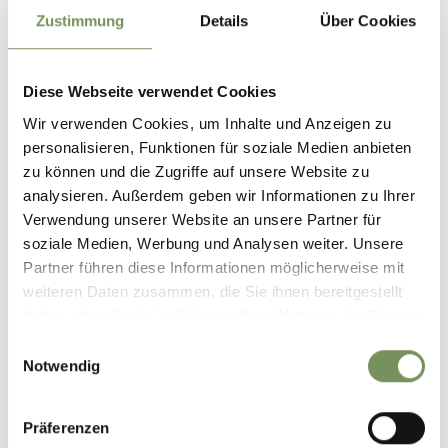
info@kellereimeran.it
Zustimmung
Details
Über Cookies
www.kellereimeran.it
T
+39 0473 447137
Diese Webseite verwendet Cookies
info@kellereimeran.it
Wir verwenden Cookies, um Inhalte und Anzeigen zu
www.kellereimeran.it
personalisieren, Funktionen für soziale Medien anbieten
T
0473 447137
zu können und die Zugriffe auf unsere Website zu
analysieren. Außerdem geben wir Informationen zu Ihrer
Preise
Verwendung unserer Website an unsere Partner für
Erwachsene
soziale Medien, Werbung und Analysen weiter. Unsere
25 €
Kellerführung mit Sekt- und Weinverkostung
Partner führen diese Informationen möglicherweise mit
Treffpunkt
weiteren Daten zusammen, die Sie ihnen bereitgestellt
Kellerei Meran in Marling
haben oder die sie im Rahmen Ihrer Nutzung der Dienste
gesammelt haben.
Einwilligungsauswahl
Anmeldung erforderlich
Notwendig
Ja
Präferenzen
Veranstalter