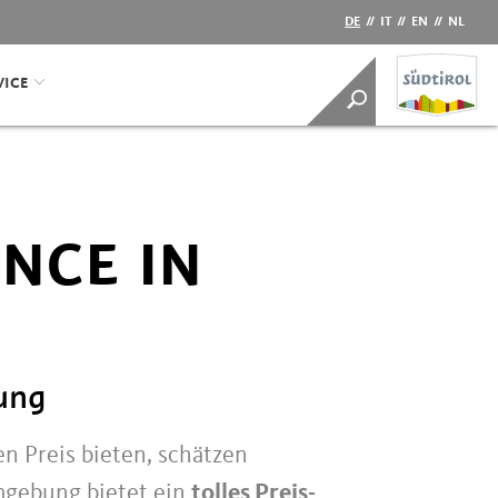
DE
//
IT
//
EN
//
NL
VICE
NCE IN
ung
 Preis bieten, schätzen
mgebung bietet ein
tolles Preis-