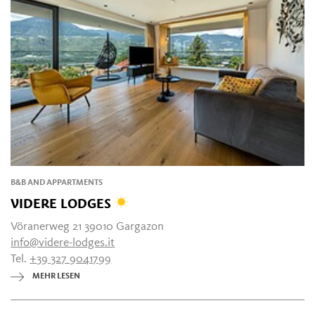
B&B AND APPARTMENTS
VIDERE LODGES
Vöranerweg 21 39010 Gargazon
info@videre-lodges.it
Tel.
+39 327 9041799
MEHR LESEN