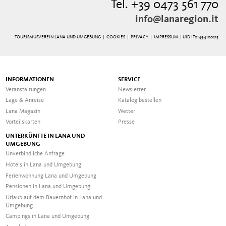
Tel. +39 0473 561 770
info@lanaregion.it
TOURISMUSVEREIN LANA UND UMGEBUNG |
COOKIES
|
PRIVACY
|
IMPRESSUM
| UID IT01494100215
INFORMATIONEN
SERVICE
Veranstaltungen
Newsletter
Lage & Anreise
Katalog bestellen
Lana Magazin
Wetter
Vorteilskarten
Presse
UNTERKÜNFTE IN LANA UND
UMGEBUNG
Unverbindliche Anfrage
Hotels in Lana und Umgebung
Ferienwohnung Lana und Umgebung
Pensionen in Lana und Umgebung
Urlaub auf dem Bauernhof in Lana und
Umgebung
Campings in Lana und Umgebung