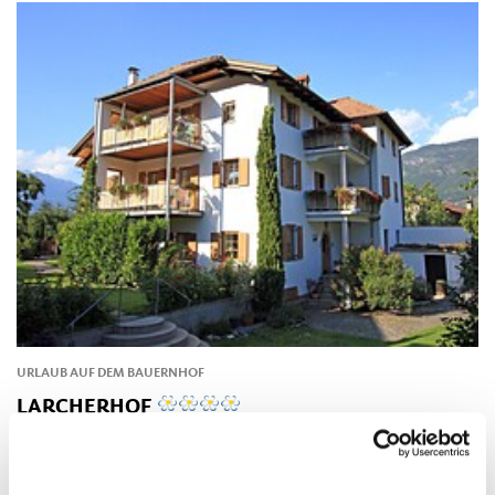
URLAUB AUF DEM BAUERNHOF
LARCHERHOF
Kirchweg 42 39011 Lana
urlaub@larcherhof.it
Tel.
+39 333 3298350