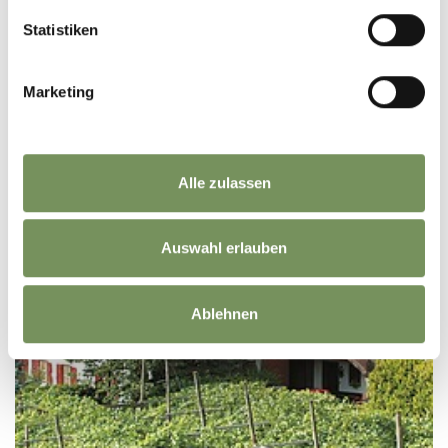
Statistiken
Feldweg 4 39010 Gargazon
info@reluxus.it
Tel.
+39 0473 290328
Marketing
MEHR LESEN
Alle zulassen
Auswahl erlauben
Ablehnen