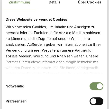
Zustimmung
Details
Über Cookies
MEHR LESEN
Diese Webseite verwendet Cookies
Wir verwenden Cookies, um Inhalte und Anzeigen zu
personalisieren, Funktionen für soziale Medien anbieten
zu können und die Zugriffe auf unsere Website zu
analysieren. Außerdem geben wir Informationen zu Ihrer
Verwendung unserer Website an unsere Partner für
soziale Medien, Werbung und Analysen weiter. Unsere
Partner führen diese Informationen möglicherweise mit
weiteren Daten zusammen, die Sie ihnen bereitgestellt
haben oder die sie im Rahmen Ihrer Nutzung der Dienste
gesammelt haben.
Einwilligungsauswahl
Notwendig
Präferenzen
B&B AND APPARTMENTS
PENTHOUSE L'ABETE