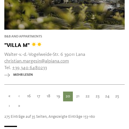
B&B AND APPARTMENTS
"VILLA M"
Walter-v.-d.-Vogelweide-Str. 6 39011 Lana
christian.margesin@alpiana.com
Tel.
+39 340 6480233
MEHR LESEN
«
‹
16
17
18
19
20
21
22
23
24
25
›
»
275 Einträge auf 35 Seiten, Angezeigte Einträge 153-160