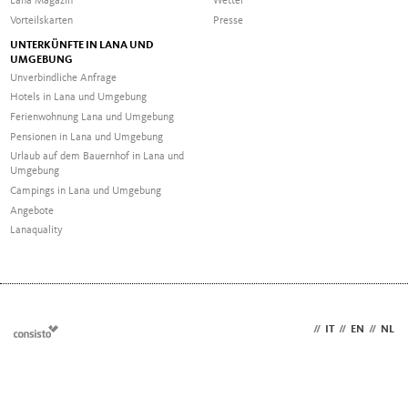
Lana Magazin
Wetter
Vorteilskarten
Presse
UNTERKÜNFTE IN LANA UND
UMGEBUNG
Unverbindliche Anfrage
Hotels in Lana und Umgebung
Ferienwohnung Lana und Umgebung
Pensionen in Lana und Umgebung
Urlaub auf dem Bauernhof in Lana und
Umgebung
Campings in Lana und Umgebung
Angebote
Lanaquality
DE
//
IT
//
EN
//
NL