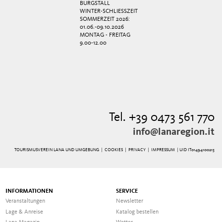
BURGSTALL
WINTER-SCHLIESSZEIT
SOMMERZEIT 2026:
01.06.-09.10.2026
MONTAG - FREITAG
9.00-12.00
Tel. +39 0473 561 770
info@lanaregion.it
TOURISMUSVEREIN LANA UND UMGEBUNG |
COOKIES
|
PRIVACY
|
IMPRESSUM
| UID IT01494100215
INFORMATIONEN
SERVICE
Veranstaltungen
Newsletter
Lage & Anreise
Katalog bestellen