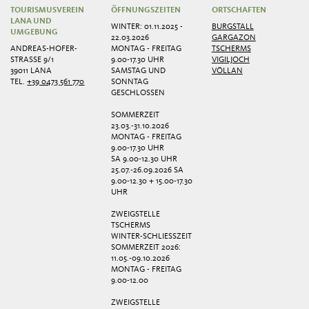
TOURISMUSVEREIN
ÖFFNUNGSZEITEN
ORTSCHAFTEN
LANA UND
WINTER: 01.11.2025 -
BURGSTALL
UMGEBUNG
22.03.2026
GARGAZON
ANDREAS-HOFER-
MONTAG - FREITAG
TSCHERMS
STRASSE 9/1
9.00-17.30 UHR
VIGILJOCH
39011 LANA
SAMSTAG UND
VÖLLAN
TEL.
+39 0473 561 770
SONNTAG
GESCHLOSSEN
SOMMERZEIT
23.03.-31.10.2026
MONTAG - FREITAG
9.00-17.30 UHR
SA 9.00-12.30 UHR
25.07.-26.09.2026 SA
9.00-12.30 + 15.00-17.30
UHR
ZWEIGSTELLE
TSCHERMS
WINTER-SCHLIESSZEIT
SOMMERZEIT 2026:
11.05.-09.10.2026
MONTAG - FREITAG
9.00-12.00
ZWEIGSTELLE