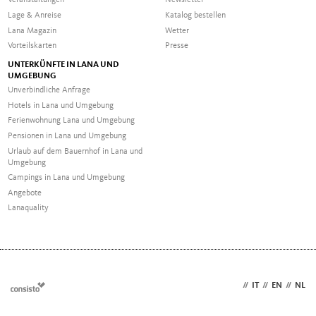
Veranstaltungen
Newsletter
Lage & Anreise
Katalog bestellen
Lana Magazin
Wetter
Vorteilskarten
Presse
UNTERKÜNFTE IN LANA UND
UMGEBUNG
Unverbindliche Anfrage
Hotels in Lana und Umgebung
Ferienwohnung Lana und Umgebung
Pensionen in Lana und Umgebung
Urlaub auf dem Bauernhof in Lana und
Umgebung
Campings in Lana und Umgebung
Angebote
Lanaquality
DE
//
IT
//
EN
//
NL