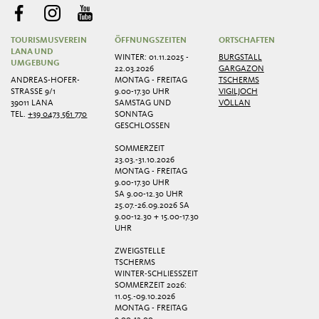
TOURISMUSVEREIN
ÖFFNUNGSZEITEN
ORTSCHAFTEN
LANA UND
WINTER: 01.11.2025 -
BURGSTALL
UMGEBUNG
22.03.2026
GARGAZON
ANDREAS-HOFER-
MONTAG - FREITAG
TSCHERMS
STRASSE 9/1
9.00-17.30 UHR
VIGILJOCH
39011 LANA
SAMSTAG UND
VÖLLAN
TEL.
+39 0473 561 770
SONNTAG
GESCHLOSSEN
SOMMERZEIT
23.03.-31.10.2026
MONTAG - FREITAG
9.00-17.30 UHR
SA 9.00-12.30 UHR
25.07.-26.09.2026 SA
9.00-12.30 + 15.00-17.30
UHR
ZWEIGSTELLE
TSCHERMS
WINTER-SCHLIESSZEIT
SOMMERZEIT 2026:
11.05.-09.10.2026
MONTAG - FREITAG