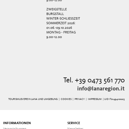
9.00-12.00
ZWEIGSTELLE
BURGSTALL
WINTER-SCHLIESSZEIT
SOMMERZEIT 2026:
01.06.-09.10.2026
MONTAG - FREITAG
9.00-12.00
Tel. +39 0473 561 770
info@lanaregion.it
TOURISMUSVEREIN LANA UND UMGEBUNG |
COOKIES
|
PRIVACY
|
IMPRESSUM
| UID IT01494100215
INFORMATIONEN
SERVICE